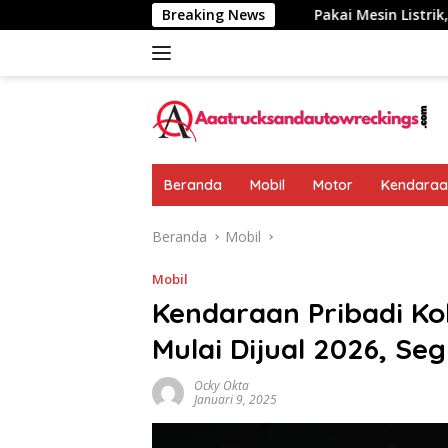
Langsung
mumkan: Rp 438 Juta
Breaking News
Pakai Mesin Listrik, Jarak Tempu
ke
konten
Beranda
Mobil
Motor
Kendaraan
Beranda
Mobil
Mobil
Kendaraan Pribadi Ko
Mulai Dijual 2026, Se
Ocky Okta
Januari 9, 2025