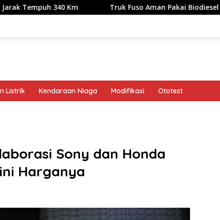
h 340 Km
Truk Fuso Aman Pakai Biodiesel B50, tapi Ada 
 Listrik
Kendaraan Niaga
Modifikasi
Ototest
band
laborasi Sony dan Honda
gini Harganya