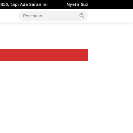
Saran Ini
Nyetir Suzuki XL7 Facelift Kini Lebih Damai
ar besar starlight princess1000 bagi bonus