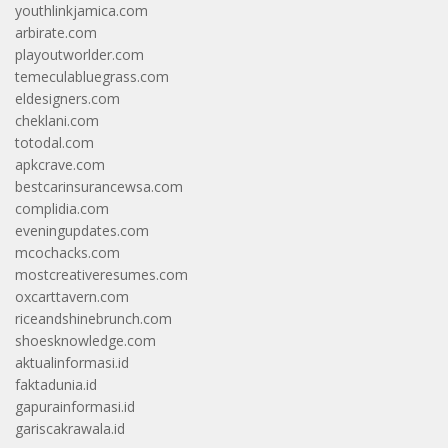
youthlinkjamica.com
arbirate.com
playoutworlder.com
temeculabluegrass.com
eldesigners.com
cheklani.com
totodal.com
apkcrave.com
bestcarinsurancewsa.com
complidia.com
eveningupdates.com
mcochacks.com
mostcreativeresumes.com
oxcarttavern.com
riceandshinebrunch.com
shoesknowledge.com
aktualinformasi.id
faktadunia.id
gapurainformasi.id
gariscakrawala.id