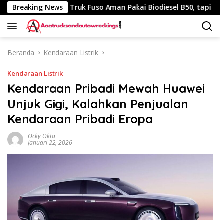
Langsung
0 Km
Breaking News
Truk Fuso Aman Pakai Biodiesel B50, tapi Ada Sara
ke
konten
Beranda
Kendaraan Listrik
Kendaraan Listrik
Kendaraan Pribadi Mewah Huawei
Unjuk Gigi, Kalahkan Penjualan
Kendaraan Pribadi Eropa
Ocky Okta
Januari 22, 2026