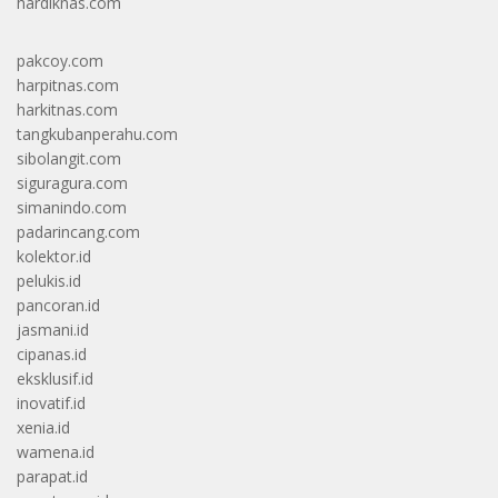
hardiknas.com
pakcoy.com
harpitnas.com
harkitnas.com
tangkubanperahu.com
sibolangit.com
siguragura.com
simanindo.com
padarincang.com
kolektor.id
pelukis.id
pancoran.id
jasmani.id
cipanas.id
eksklusif.id
inovatif.id
xenia.id
wamena.id
parapat.id