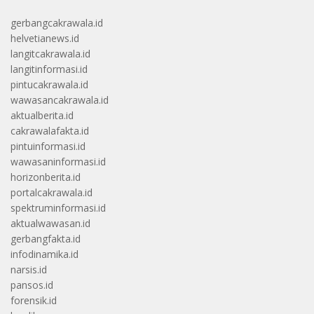
gerbangcakrawala.id
helvetianews.id
langitcakrawala.id
langitinformasi.id
pintucakrawala.id
wawasancakrawala.id
aktualberita.id
cakrawalafakta.id
pintuinformasi.id
wawasaninformasi.id
horizonberita.id
portalcakrawala.id
spektruminformasi.id
aktualwawasan.id
gerbangfakta.id
infodinamika.id
narsis.id
pansos.id
forensik.id