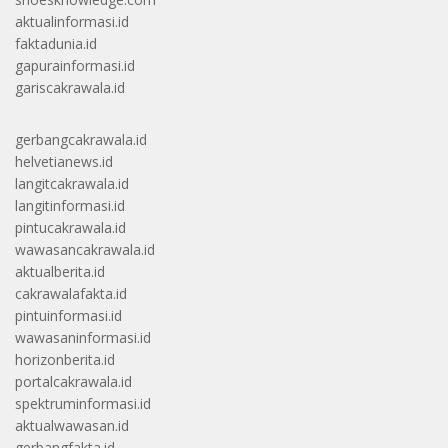
aktualinformasi.id
faktadunia.id
gapurainformasi.id
gariscakrawala.id
gerbangcakrawala.id
helvetianews.id
langitcakrawala.id
langitinformasi.id
pintucakrawala.id
wawasancakrawala.id
aktualberita.id
cakrawalafakta.id
pintuinformasi.id
wawasaninformasi.id
horizonberita.id
portalcakrawala.id
spektruminformasi.id
aktualwawasan.id
gerbangfakta.id