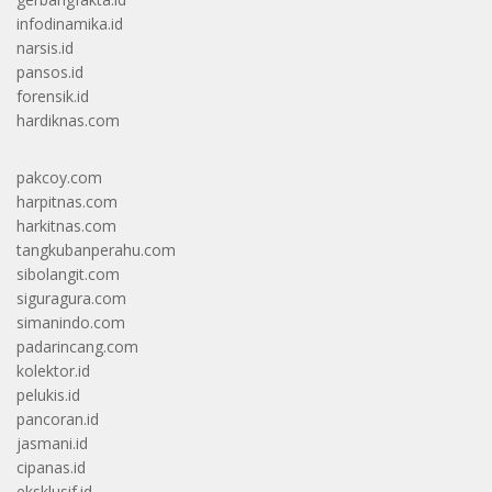
infodinamika.id
narsis.id
pansos.id
forensik.id
hardiknas.com
pakcoy.com
harpitnas.com
harkitnas.com
tangkubanperahu.com
sibolangit.com
siguragura.com
simanindo.com
padarincang.com
kolektor.id
pelukis.id
pancoran.id
jasmani.id
cipanas.id
eksklusif.id