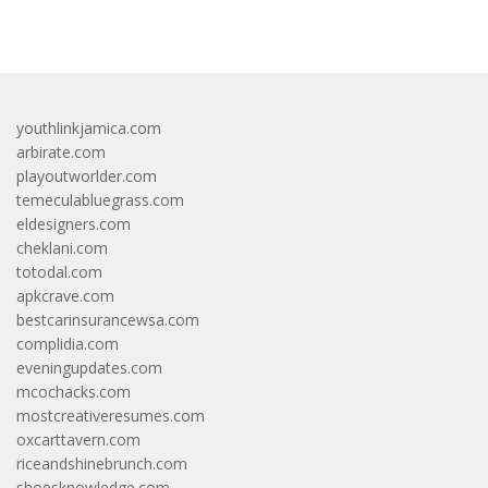
bandar besar starlight princess1000 bagi bonus
youthlinkjamica.com
arbirate.com
playoutworlder.com
temeculabluegrass.com
eldesigners.com
cheklani.com
totodal.com
apkcrave.com
bestcarinsurancewsa.com
complidia.com
eveningupdates.com
mcochacks.com
mostcreativeresumes.com
oxcarttavern.com
riceandshinebrunch.com
shoesknowledge.com