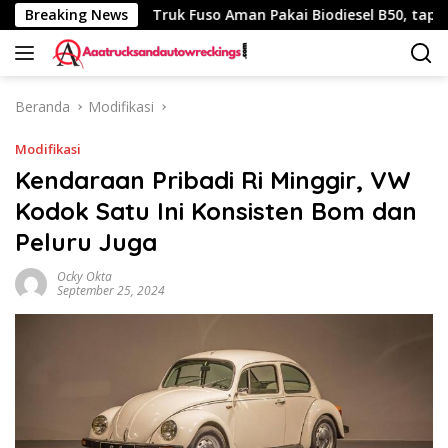
Langsung
 340 Km
Breaking News
Truk Fuso Aman Pakai Biodiesel B50, tapi Ada Sa
ke
konten
Beranda
Modifikasi
Modifikasi
Kendaraan Pribadi Ri Minggir, VW
Kodok Satu Ini Konsisten Bom dan
Peluru Juga
Ocky Okta
September 25, 2024