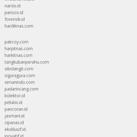
narsis.id
pansos.id
forensik.id
hardiknas.com
pakcoy.com
harpitnas.com
harkitnas.com
tangkubanperahu.com
sibolangit.com
siguragura.com
simanindo.com
padarincang.com
kolektor.id
pelukis.id
pancoran.id
jasmani.id
cipanas.id
eksklusif.id
inovatif.id