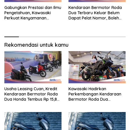
Gabungkan Prestasi dan Ilmu
Kendaraan Bermotor Roda
Pengetahuan, Kawasaki
Dua Terbaru Keluar Belum
Perkuat Kenyamanan
Dapat Pelat Nomor, Boleh
Berkendara
Dipakai Di Jalan?
Rekomendasi untuk kamu
Usaha Leasing Cuan, Kredit
Kawasaki Hadirkan
Kendaraan Bermotor Roda
Perkembangan Kendaraan
Dua Honda Tembus Rp 15,8
Bermotor Roda Dua
Triliun
Berperforma Tinggi Didalam
Keahlian Modern