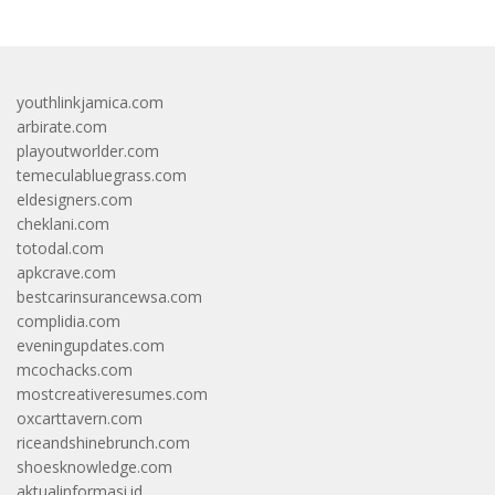
youthlinkjamica.com
arbirate.com
playoutworlder.com
temeculabluegrass.com
eldesigners.com
cheklani.com
totodal.com
apkcrave.com
bestcarinsurancewsa.com
complidia.com
eveningupdates.com
mcochacks.com
mostcreativeresumes.com
oxcarttavern.com
riceandshinebrunch.com
shoesknowledge.com
aktualinformasi.id