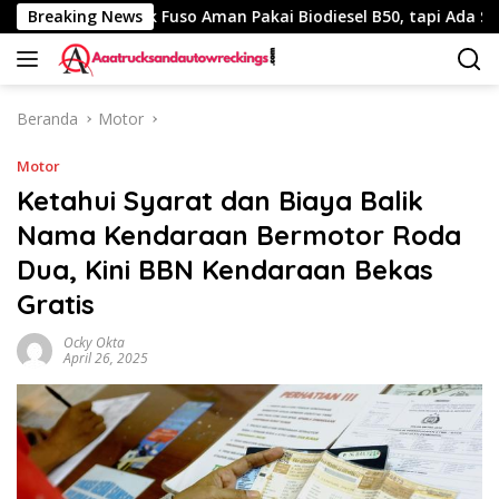
Langsung
Breaking News
Truk Fuso Aman Pakai Biodiesel B50, tapi Ada Saran Ini
ke
konten
Beranda
Motor
Motor
Ketahui Syarat dan Biaya Balik
Nama Kendaraan Bermotor Roda
Dua, Kini BBN Kendaraan Bekas
Gratis
Ocky Okta
April 26, 2025