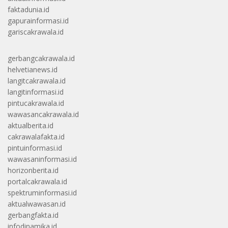
faktadunia.id
gapurainformasi.id
gariscakrawala.id
gerbangcakrawala.id
helvetianews.id
langitcakrawala.id
langitinformasi.id
pintucakrawala.id
wawasancakrawala.id
aktualberita.id
cakrawalafakta.id
pintuinformasi.id
wawasaninformasi.id
horizonberita.id
portalcakrawala.id
spektruminformasi.id
aktualwawasan.id
gerbangfakta.id
infodinamika.id