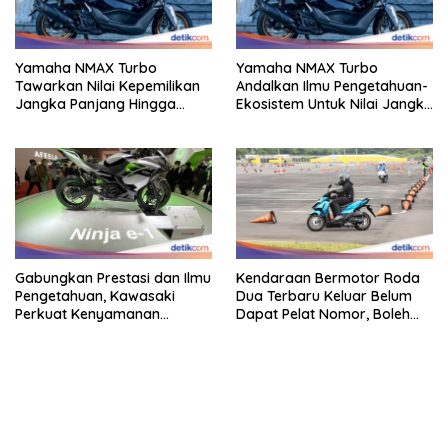
Yamaha NMAX Turbo
Yamaha NMAX Turbo
Tawarkan Nilai Kepemilikan
Andalkan Ilmu Pengetahuan-
Jangka Panjang Hingga
Ekosistem Untuk Nilai Jangka
Kelas 155 Cc
Panjang
Gabungkan Prestasi dan Ilmu
Kendaraan Bermotor Roda
Pengetahuan, Kawasaki
Dua Terbaru Keluar Belum
Perkuat Kenyamanan
Dapat Pelat Nomor, Boleh
Berkendara
Dipakai Di Jalan?
bandar besar starlight princess1000 bagi bonus