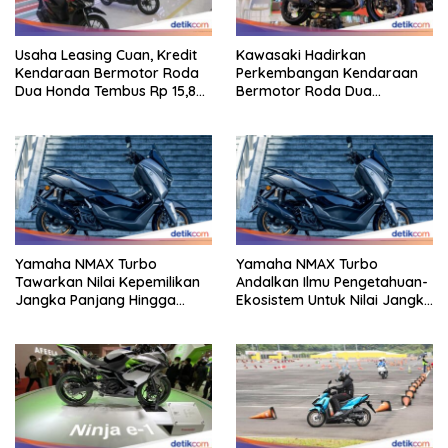
Usaha Leasing Cuan, Kredit
Kawasaki Hadirkan
Kendaraan Bermotor Roda
Perkembangan Kendaraan
Dua Honda Tembus Rp 15,8
Bermotor Roda Dua
Triliun
Berperforma Tinggi Didalam
Keahlian Modern
Yamaha NMAX Turbo
Yamaha NMAX Turbo
Tawarkan Nilai Kepemilikan
Andalkan Ilmu Pengetahuan-
Jangka Panjang Hingga
Ekosistem Untuk Nilai Jangka
Kelas 155 Cc
Panjang