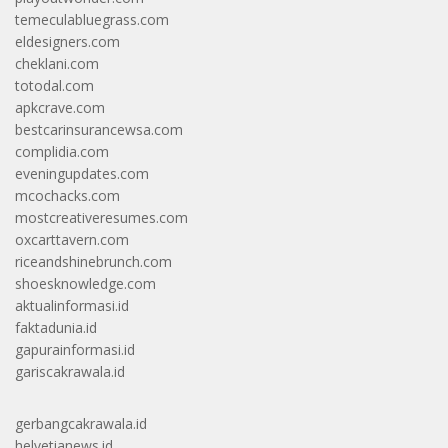
temeculabluegrass.com
eldesigners.com
cheklani.com
totodal.com
apkcrave.com
bestcarinsurancewsa.com
complidia.com
eveningupdates.com
mcochacks.com
mostcreativeresumes.com
oxcarttavern.com
riceandshinebrunch.com
shoesknowledge.com
aktualinformasi.id
faktadunia.id
gapurainformasi.id
gariscakrawala.id
gerbangcakrawala.id
helvetianews.id