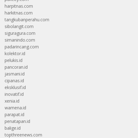
harpitnas.com
harkitnas.com
tangkubanperahu.com
sibolangit.com
siguragura.com
simanindo.com
padarincang.com
kolektor.id
pelukis.id
pancoran.id
jasmani.id
cipanas.id
eksklusif.id
inovatif.id
xenia.id
wamena.id
parapat.id
penatapan.id
balige.id
topthreenews.com