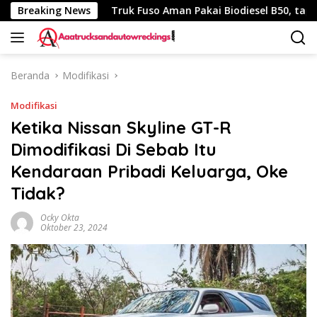
Langsung
h 340 Km
Breaking News
Truk Fuso Aman Pakai Biodiesel B50, tapi Ada S
ke
konten
Beranda
Modifikasi
Modifikasi
Ketika Nissan Skyline GT-R
Dimodifikasi Di Sebab Itu
Kendaraan Pribadi Keluarga, Oke
Tidak?
Ocky Okta
Oktober 23, 2024