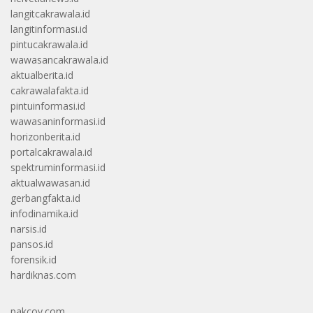
langitcakrawala.id
langitinformasi.id
pintucakrawala.id
wawasancakrawala.id
aktualberita.id
cakrawalafakta.id
pintuinformasi.id
wawasaninformasi.id
horizonberita.id
portalcakrawala.id
spektruminformasi.id
aktualwawasan.id
gerbangfakta.id
infodinamika.id
narsis.id
pansos.id
forensik.id
hardiknas.com
pakcoy.com