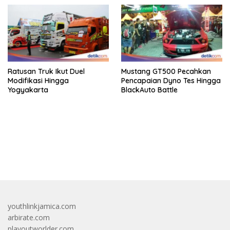
Ratusan Truk Ikut Duel
Mustang GT500 Pecahkan
Modifikasi Hingga
Pencapaian Dyno Tes Hingga
Yogyakarta
BlackAuto Battle
bandar besar starlight princess1000 bagi bonus
youthlinkjamica.com
arbirate.com
playoutworlder.com