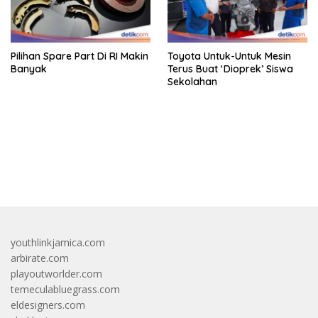
Pilihan Spare Part Di RI Makin
Toyota Untuk-Untuk Mesin
Banyak
Terus Buat ‘Dioprek’ Siswa
Sekolahan
bandar besar starlight princess1000 bagi bonus
youthlinkjamica.com
arbirate.com
playoutworlder.com
temeculabluegrass.com
eldesigners.com