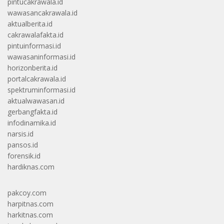
pintucakrawala.id
wawasancakrawala.id
aktualberita.id
cakrawalafakta.id
pintuinformasi.id
wawasaninformasi.id
horizonberita.id
portalcakrawala.id
spektruminformasi.id
aktualwawasan.id
gerbangfakta.id
infodinamika.id
narsis.id
pansos.id
forensik.id
hardiknas.com
pakcoy.com
harpitnas.com
harkitnas.com