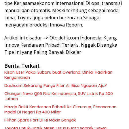
tipe Kerjasamaekonomiinternasional Di opsi transmisi
manual dan otomatis. Meski terhitung sebagai model
lama, Toyota juga belum berencana Sebagai
menyudahi produksi Innova Reborn.
Artikel ini disadur –> Oto.detik.com Indonesia: Kijang
Innova Kendaraan Pribadi Terlaris, Nggak Disangka
Tipe Ini yang Paling Banyak Dikejar
Berita Terkait
Kisah User Pakai Subaru buat Overland, Dinilai Hadirkan
Kenyamanan
Dashcam Sekarang Punya Fitur AI, Bisa Ngapain Aja?
Changan Nevo Q05 Rilis Ke Indonesia, SUV Listrik Rp 300
Jutaan
Mazda Rakit Kendaraan Pribadi Ke Citeureup, Penanaman
Modal Di Negeri Rp 400 Miliar
Pilihan Spare Part Di RI Makin Banyak
Toyota Untuk-Untuk Mesin Terus Buat ‘Dioprek’ Siswa