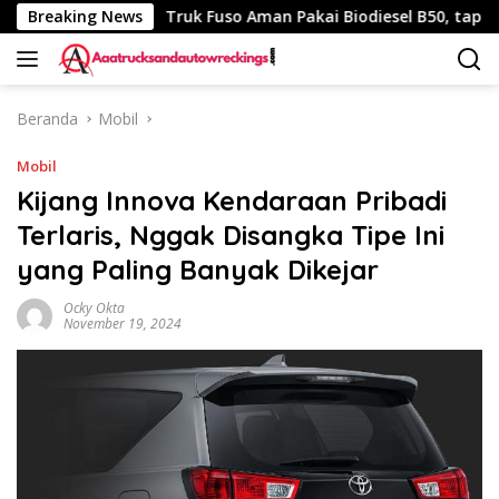
Langsung
340 Km
Breaking News
Truk Fuso Aman Pakai Biodiesel B50, tapi Ada Sa
ke
konten
Beranda
Mobil
Mobil
Kijang Innova Kendaraan Pribadi
Terlaris, Nggak Disangka Tipe Ini
yang Paling Banyak Dikejar
Ocky Okta
November 19, 2024