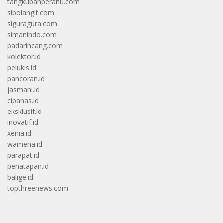
tangkubanperahu.com
sibolangit.com
siguragura.com
simanindo.com
padarincang.com
kolektor.id
pelukis.id
pancoran.id
jasmani.id
cipanas.id
eksklusif.id
inovatif.id
xenia.id
wamena.id
parapat.id
penatapan.id
balige.id
topthreenews.com