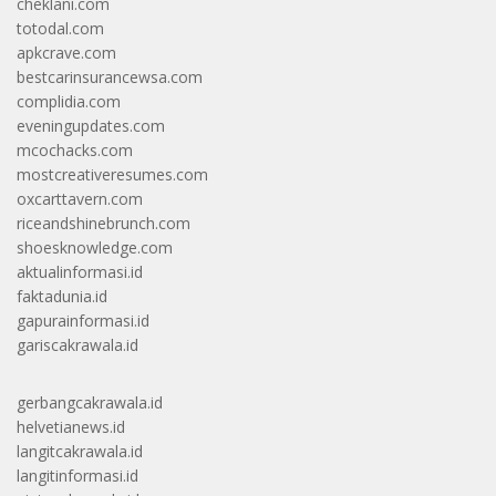
cheklani.com
totodal.com
apkcrave.com
bestcarinsurancewsa.com
complidia.com
eveningupdates.com
mcochacks.com
mostcreativeresumes.com
oxcarttavern.com
riceandshinebrunch.com
shoesknowledge.com
aktualinformasi.id
faktadunia.id
gapurainformasi.id
gariscakrawala.id
gerbangcakrawala.id
helvetianews.id
langitcakrawala.id
langitinformasi.id