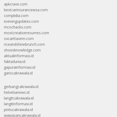
apkcrave.com
bestcarinsurancewsa.com
complidia.com
eveningupdates.com
mcochacks.com
mostcreativeresumes.com
oxcarttavern.com
riceandshinebrunch.com
shoesknowledge.com
aktualinformasi.id
faktadunia.id
gapurainformasi.id
gariscakrawala.id
gerbangcakrawala.id
helvetianews.id
langitcakrawala.id
langitinformasi.id
pintucakrawala.id
wawasancakrawala.id