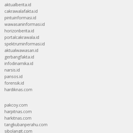
aktualberita.id
cakrawalafakta.id
pintuinformasi.id
wawasaninformasi.id
horizonberita.id
portalcakrawala.id
spektruminformasi.id
aktualwawasan.id
gerbangfakta.id
infodinamika.id
narsis.id
pansos.id
forensik.id
hardiknas.com
pakcoy.com
harpitnas.com
harkitnas.com
tangkubanperahu.com
sibolangit.com