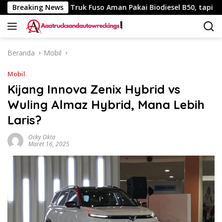
Langsung
40 Km
Breaking News
Truk Fuso Aman Pakai Biodiesel B50, tapi Ada Sara
ke
konten
Beranda
Mobil
Mobil
Kijang Innova Zenix Hybrid vs
Wuling Almaz Hybrid, Mana Lebih
Laris?
Ocky Okta
Maret 16, 2025