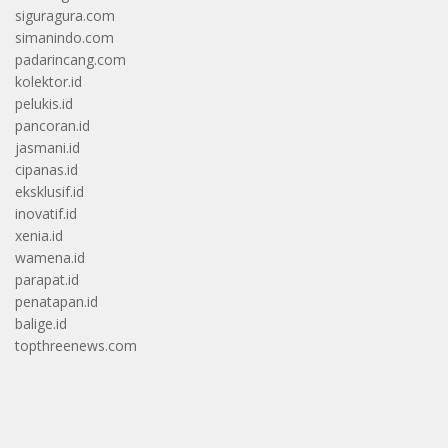
siguragura.com
simanindo.com
padarincang.com
kolektor.id
pelukis.id
pancoran.id
jasmani.id
cipanas.id
eksklusif.id
inovatif.id
xenia.id
wamena.id
parapat.id
penatapan.id
balige.id
topthreenews.com