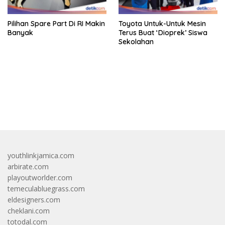
Pilihan Spare Part Di RI Makin
Toyota Untuk-Untuk Mesin
Banyak
Terus Buat ‘Dioprek’ Siswa
Sekolahan
bandar besar starlight princess1000 bagi bonus
youthlinkjamica.com
arbirate.com
playoutworlder.com
temeculabluegrass.com
eldesigners.com
cheklani.com
totodal.com