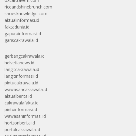
oxcarttavern.com
riceandshinebrunch.com
shoesknowledge.com
aktualinformasi.id
faktadunia.id
gapurainformasi.id
gariscakrawala.id
gerbangcakrawala.id
helvetianews.id
langitcakrawala.id
langitinformasi.id
pintucakrawala.id
wawasancakrawala.id
aktualberita.id
cakrawalafakta.id
pintuinformasi.id
wawasaninformasi.id
horizonberita.id
portalcakrawala.id