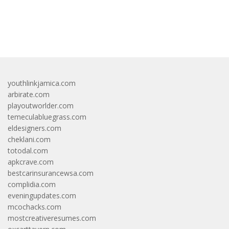
bandar besar starlight princess1000 bagi bonus
youthlinkjamica.com
arbirate.com
playoutworlder.com
temeculabluegrass.com
eldesigners.com
cheklani.com
totodal.com
apkcrave.com
bestcarinsurancewsa.com
complidia.com
eveningupdates.com
mcochacks.com
mostcreativeresumes.com