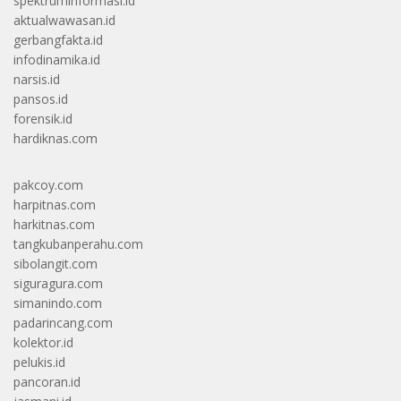
spektruminformasi.id
aktualwawasan.id
gerbangfakta.id
infodinamika.id
narsis.id
pansos.id
forensik.id
hardiknas.com
pakcoy.com
harpitnas.com
harkitnas.com
tangkubanperahu.com
sibolangit.com
siguragura.com
simanindo.com
padarincang.com
kolektor.id
pelukis.id
pancoran.id