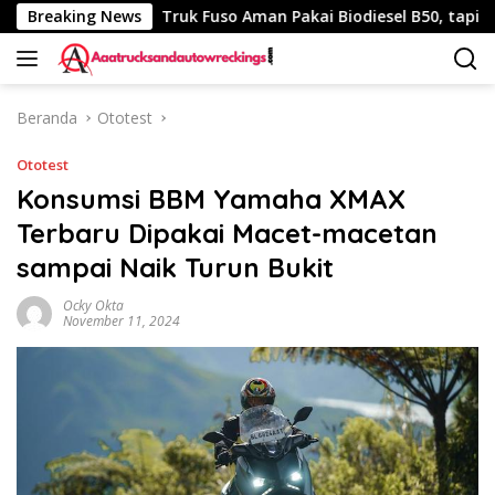
Langsung
 340 Km
Breaking News
Truk Fuso Aman Pakai Biodiesel B50, tapi Ada Sa
ke
konten
Beranda
Ototest
Ototest
Konsumsi BBM Yamaha XMAX
Terbaru Dipakai Macet-macetan
sampai Naik Turun Bukit
Ocky Okta
November 11, 2024