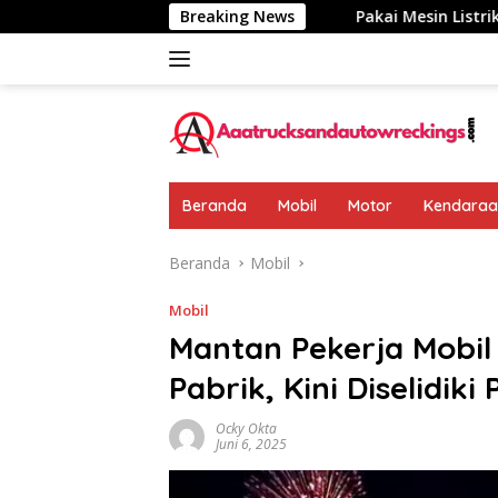
Langsung
umumkan: Rp 438 Juta
Breaking News
Pakai Mesin Listrik, Jarak Temp
ke
konten
Beranda
Mobil
Motor
Kendaraan
Beranda
Mobil
Mobil
Mantan Pekerja Mobil 
Pabrik, Kini Diselidiki P
Ocky Okta
Juni 6, 2025