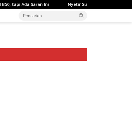
 Saran Ini
Nyetir Suzuki XL7 Facelift Kini Lebih Damai
ar besar starlight princess1000 bagi bonus