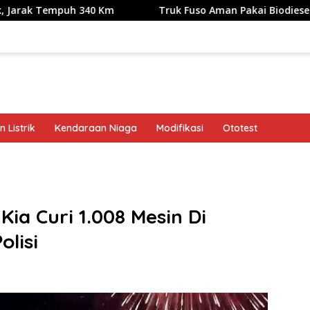
uh 340 Km
Truk Fuso Aman Pakai Biodiesel B50, tapi Ada
 Listrik
Kendaraan Niaga
Modifikasi
Ototest
band
Kia Curi 1.008 Mesin Di
olisi