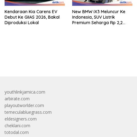
Kendaraan Kia Carens EV
New BMW iX3 Meluncur Ke
Debut Ke GIIAS 2026, Bakal
Indonesia, SUV Listrik
Diproduksi Lokal
Premium Seharga Rp 2,2
Miliar
bandar besar starlight princess1000 bagi bonus
youthlinkjamica.com
arbirate.com
playoutworlder.com
temeculabluegrass.com
eldesigners.com
cheklani.com
totodal.com