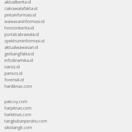
aktualberita.id
cakrawalafakta.id
pintuinformasi.id
wawasaninformasi.id
horizonberita.id
portalcakrawala.id
spektruminformasi.id
aktualwawasan.id
gerbangfakta.id
infodinamika.id
narsis.id
pansos.id
forensik.id
hardiknas.com
pakcoy.com
harpitnas.com
harkitnas.com
tangkubanperahu.com
sibolangit.com