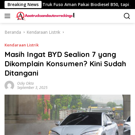
Langsung
40 Km
Breaking News
Truk Fuso Aman Pakai Biodiesel B50, tapi Ada Sara
ke
konten
Beranda
Kendaraan Listrik
Kendaraan Listrik
Masih Ingat BYD Sealion 7 yang
Dikomplain Konsumen? Kini Sudah
Ditangani
Ocky Okta
September 3, 2025