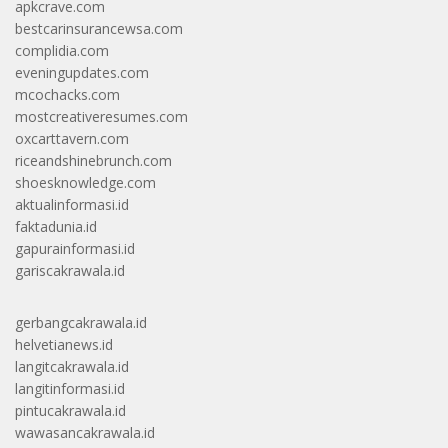
apkcrave.com
bestcarinsurancewsa.com
complidia.com
eveningupdates.com
mcochacks.com
mostcreativeresumes.com
oxcarttavern.com
riceandshinebrunch.com
shoesknowledge.com
aktualinformasi.id
faktadunia.id
gapurainformasi.id
gariscakrawala.id
gerbangcakrawala.id
helvetianews.id
langitcakrawala.id
langitinformasi.id
pintucakrawala.id
wawasancakrawala.id