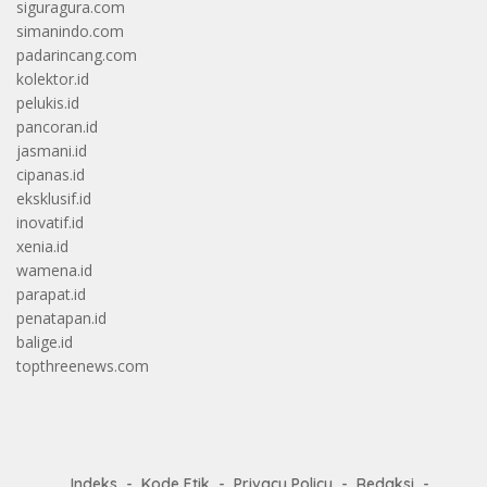
siguragura.com
simanindo.com
padarincang.com
kolektor.id
pelukis.id
pancoran.id
jasmani.id
cipanas.id
eksklusif.id
inovatif.id
xenia.id
wamena.id
parapat.id
penatapan.id
balige.id
topthreenews.com
Indeks
Kode Etik
Privacy Policy
Redaksi