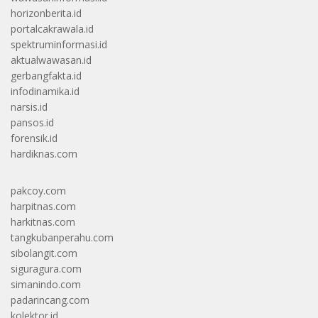
horizonberita.id
portalcakrawala.id
spektruminformasi.id
aktualwawasan.id
gerbangfakta.id
infodinamika.id
narsis.id
pansos.id
forensik.id
hardiknas.com
pakcoy.com
harpitnas.com
harkitnas.com
tangkubanperahu.com
sibolangit.com
siguragura.com
simanindo.com
padarincang.com
kolektor.id