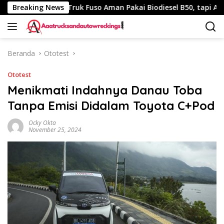
Langsung
 Km
Breaking News
Truk Fuso Aman Pakai Biodiesel B50, tapi Ada Saran 
ke
konten
Beranda
Ototest
Ototest
Menikmati Indahnya Danau Toba
Tanpa Emisi Didalam Toyota C+Pod
Ocky Okta
November 25, 2024