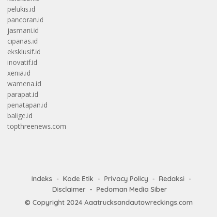
pelukis.id
pancoran.id
jasmani.id
cipanas.id
eksklusif.id
inovatif.id
xenia.id
wamena.id
parapat.id
penatapan.id
balige.id
topthreenews.com
Indeks
Kode Etik
Privacy Policy
Redaksi
Disclaimer
Pedoman Media Siber
© Copyright 2024
Aaatrucksandautowreckings.com