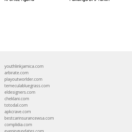
bandar besar starlight princess1000 bagi bonus
youthlinkjamica.com
arbirate.com
playoutworlder.com
temeculabluegrass.com
eldesigners.com
cheklani.com
totodal.com
apkcrave.com
bestcarinsurancewsa.com
complidia.com
eveningupdates.com