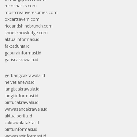
mcochacks.com
mostcreativeresumes.com
oxcarttavern.com
riceandshinebrunch.com
shoesknowledge.com
aktualinformasi.id
faktadunia.id
gapurainformasi.id
gariscakrawala.id
gerbangcakrawala.id
helvetianews.id
langitcakrawala.id
langitinformasi.id
pintucakrawala.id
wawasancakrawala.id
aktualberita.id
cakrawalafakta.id
pintuinformasi.id
wawasaninformasi.id