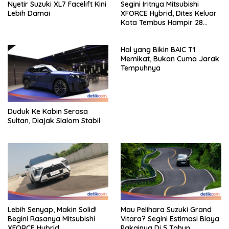
Nyetir Suzuki XL7 Facelift Kini
Segini Iritnya Mitsubishi
Lebih Damai
XFORCE Hybrid, Dites Keluar
Kota Tembus Hampir 28
Km/Liter
Hal yang Bikin BAIC T1
Memikat, Bukan Cuma Jarak
Tempuhnya
Duduk Ke Kabin Serasa
Sultan, Diajak Slalom Stabil
Lebih Senyap, Makin Solid!
Mau Pelihara Suzuki Grand
Begini Rasanya Mitsubishi
Vitara? Segini Estimasi Biaya
XFORCE Hybrid
Pakainya Di 5 Tahun