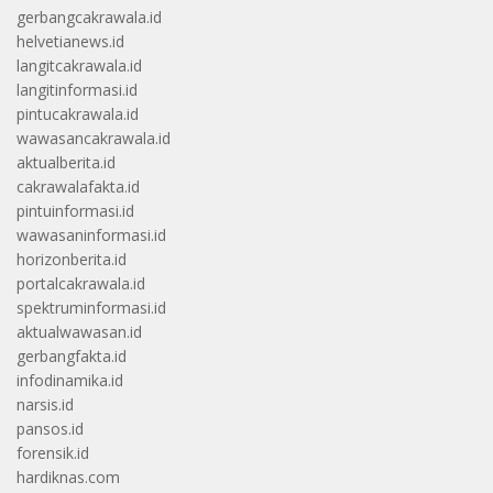
gerbangcakrawala.id
helvetianews.id
langitcakrawala.id
langitinformasi.id
pintucakrawala.id
wawasancakrawala.id
aktualberita.id
cakrawalafakta.id
pintuinformasi.id
wawasaninformasi.id
horizonberita.id
portalcakrawala.id
spektruminformasi.id
aktualwawasan.id
gerbangfakta.id
infodinamika.id
narsis.id
pansos.id
forensik.id
hardiknas.com