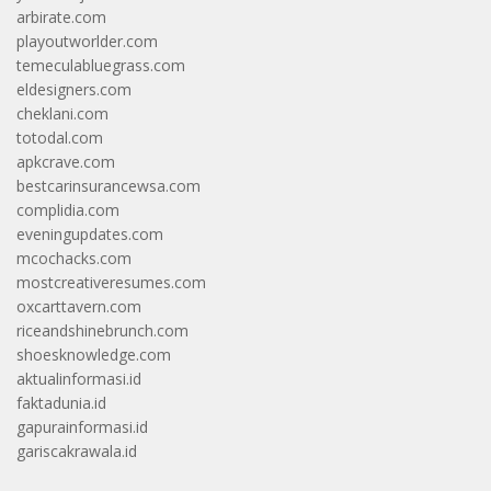
arbirate.com
playoutworlder.com
temeculabluegrass.com
eldesigners.com
cheklani.com
totodal.com
apkcrave.com
bestcarinsurancewsa.com
complidia.com
eveningupdates.com
mcochacks.com
mostcreativeresumes.com
oxcarttavern.com
riceandshinebrunch.com
shoesknowledge.com
aktualinformasi.id
faktadunia.id
gapurainformasi.id
gariscakrawala.id