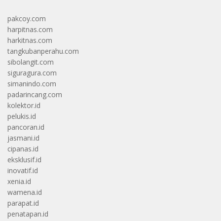
pakcoy.com
harpitnas.com
harkitnas.com
tangkubanperahu.com
sibolangit.com
siguragura.com
simanindo.com
padarincang.com
kolektor.id
pelukis.id
pancoran.id
jasmani.id
cipanas.id
eksklusif.id
inovatif.id
xenia.id
wamena.id
parapat.id
penatapan.id