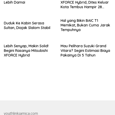
Lebih Damai
XFORCE Hybrid, Dites Keluar
Kota Tembus Hampir 28
Km/Liter
Hal yang Bikin BAIC T1
Duduk Ke Kabin Serasa
Memikat, Bukan Cuma Jarak
Sultan, Diajak Slalom Stabil
Tempuhnya
Lebih Senyap, Makin Solid!
Mau Pelihara Suzuki Grand
Begini Rasanya Mitsubishi
Vitara? Segini Estimasi Biaya
XFORCE Hybrid
Pakainya Di 5 Tahun
bandar besar starlight princess1000 bagi bonus
youthlinkjamica.com