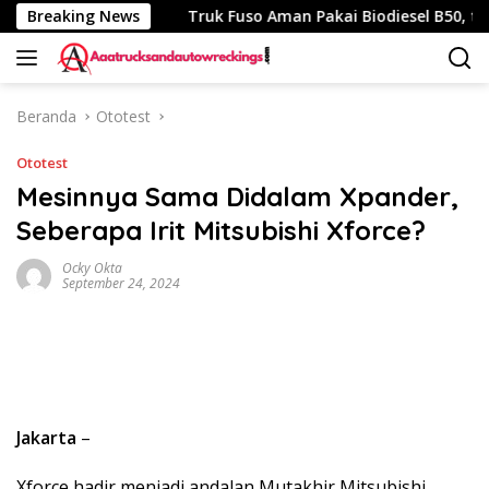
Langsung
mpuh 340 Km
Breaking News
Truk Fuso Aman Pakai Biodiesel B50, tapi A
ke
konten
Beranda
Ototest
Ototest
Mesinnya Sama Didalam Xpander,
Seberapa Irit Mitsubishi Xforce?
Ocky Okta
September 24, 2024
Jakarta
–
Xforce hadir menjadi andalan Mutakhir Mitsubishi