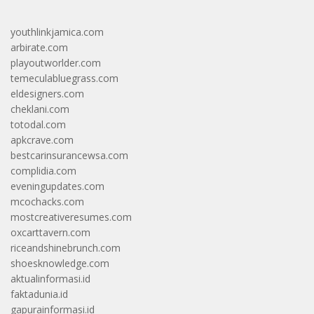
youthlinkjamica.com
arbirate.com
playoutworlder.com
temeculabluegrass.com
eldesigners.com
cheklani.com
totodal.com
apkcrave.com
bestcarinsurancewsa.com
complidia.com
eveningupdates.com
mcochacks.com
mostcreativeresumes.com
oxcarttavern.com
riceandshinebrunch.com
shoesknowledge.com
aktualinformasi.id
faktadunia.id
gapurainformasi.id