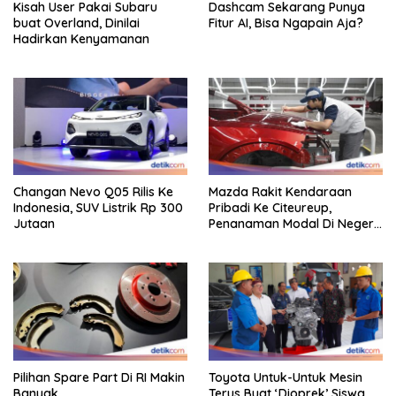
Kisah User Pakai Subaru
Dashcam Sekarang Punya
buat Overland, Dinilai
Fitur AI, Bisa Ngapain Aja?
Hadirkan Kenyamanan
Changan Nevo Q05 Rilis Ke
Mazda Rakit Kendaraan
Indonesia, SUV Listrik Rp 300
Pribadi Ke Citeureup,
Jutaan
Penanaman Modal Di Negeri
Rp 400 Miliar
Pilihan Spare Part Di RI Makin
Toyota Untuk-Untuk Mesin
Banyak
Terus Buat ‘Dioprek’ Siswa