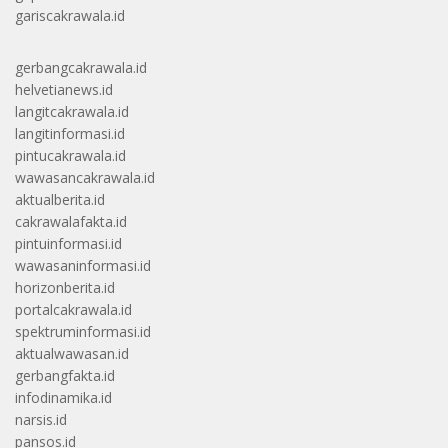
gariscakrawala.id
gerbangcakrawala.id
helvetianews.id
langitcakrawala.id
langitinformasi.id
pintucakrawala.id
wawasancakrawala.id
aktualberita.id
cakrawalafakta.id
pintuinformasi.id
wawasaninformasi.id
horizonberita.id
portalcakrawala.id
spektruminformasi.id
aktualwawasan.id
gerbangfakta.id
infodinamika.id
narsis.id
pansos.id