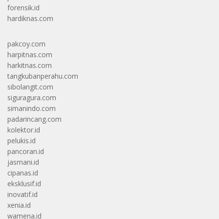
forensik.id
hardiknas.com
pakcoy.com
harpitnas.com
harkitnas.com
tangkubanperahu.com
sibolangit.com
siguragura.com
simanindo.com
padarincang.com
kolektor.id
pelukis.id
pancoran.id
jasmani.id
cipanas.id
eksklusif.id
inovatif.id
xenia.id
wamena.id