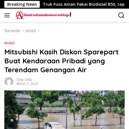
Langsung
340 Km
Breaking News
Truk Fuso Aman Pakai Biodiesel B50, tapi Ada Sar
ke
konten
Beranda
Mobil
Mobil
Mitsubishi Kasih Diskon Sparepart
Buat Kendaraan Pribadi yang
Terendam Genangan Air
Ocky Okta
Maret 7, 2025