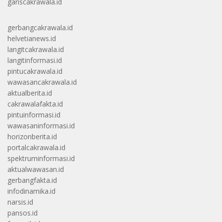
gariscakrawala.id
gerbangcakrawala.id
helvetianews.id
langitcakrawala.id
langitinformasi.id
pintucakrawala.id
wawasancakrawala.id
aktualberita.id
cakrawalafakta.id
pintuinformasi.id
wawasaninformasi.id
horizonberita.id
portalcakrawala.id
spektruminformasi.id
aktualwawasan.id
gerbangfakta.id
infodinamika.id
narsis.id
pansos.id