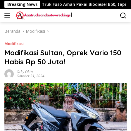
Langsung
40 Km
Breaking News
Truk Fuso Aman Pakai Biodiesel B50, tapi Ada Sara
ke
konten
Beranda
Modifikasi
Modifikasi
Modifikasi Sultan, Oprek Vario 150
Habis Rp 50 Juta!
Ocky Okta
Oktober 31, 2024