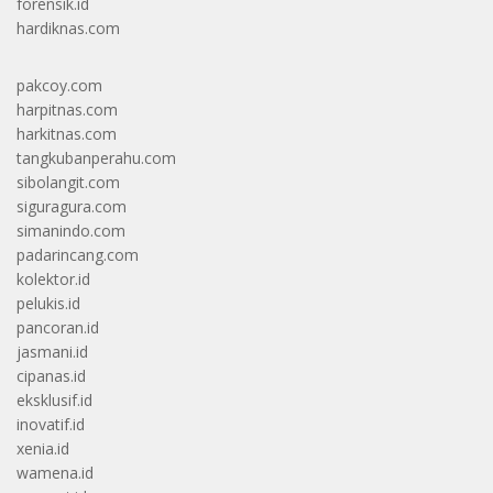
forensik.id
hardiknas.com
pakcoy.com
harpitnas.com
harkitnas.com
tangkubanperahu.com
sibolangit.com
siguragura.com
simanindo.com
padarincang.com
kolektor.id
pelukis.id
pancoran.id
jasmani.id
cipanas.id
eksklusif.id
inovatif.id
xenia.id
wamena.id