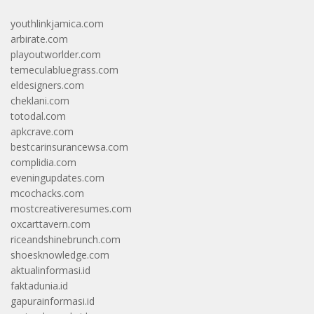
youthlinkjamica.com
arbirate.com
playoutworlder.com
temeculabluegrass.com
eldesigners.com
cheklani.com
totodal.com
apkcrave.com
bestcarinsurancewsa.com
complidia.com
eveningupdates.com
mcochacks.com
mostcreativeresumes.com
oxcarttavern.com
riceandshinebrunch.com
shoesknowledge.com
aktualinformasi.id
faktadunia.id
gapurainformasi.id