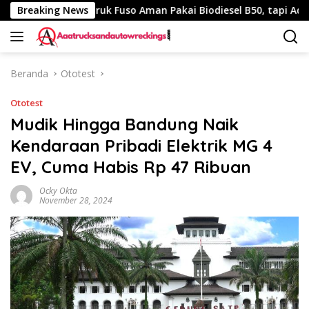
Langsung
Km
Breaking News
Truk Fuso Aman Pakai Biodiesel B50, tapi Ada Saran I
ke
konten
Beranda
Ototest
Ototest
Mudik Hingga Bandung Naik
Kendaraan Pribadi Elektrik MG 4
EV, Cuma Habis Rp 47 Ribuan
Ocky Okta
November 28, 2024