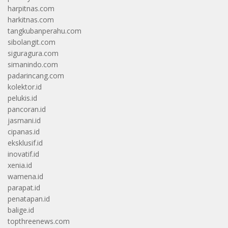
harpitnas.com
harkitnas.com
tangkubanperahu.com
sibolangit.com
siguragura.com
simanindo.com
padarincang.com
kolektor.id
pelukis.id
pancoran.id
jasmani.id
cipanas.id
eksklusif.id
inovatif.id
xenia.id
wamena.id
parapat.id
penatapan.id
balige.id
topthreenews.com