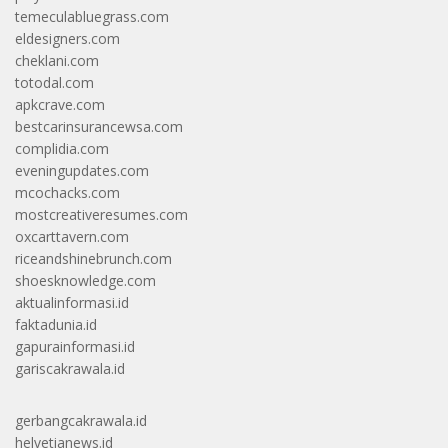
temeculabluegrass.com
eldesigners.com
cheklani.com
totodal.com
apkcrave.com
bestcarinsurancewsa.com
complidia.com
eveningupdates.com
mcochacks.com
mostcreativeresumes.com
oxcarttavern.com
riceandshinebrunch.com
shoesknowledge.com
aktualinformasi.id
faktadunia.id
gapurainformasi.id
gariscakrawala.id
gerbangcakrawala.id
helvetianews.id