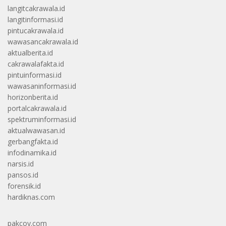
langitcakrawala.id
langitinformasi.id
pintucakrawala.id
wawasancakrawala.id
aktualberita.id
cakrawalafakta.id
pintuinformasi.id
wawasaninformasi.id
horizonberita.id
portalcakrawala.id
spektruminformasi.id
aktualwawasan.id
gerbangfakta.id
infodinamika.id
narsis.id
pansos.id
forensik.id
hardiknas.com
pakcoy.com