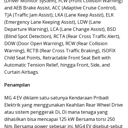
(Driver Monitor System), FCW (Front Collision Warning)
and AEB Brake Assist, ACC (Adaptive Cruise Control),
TJA (Traffic Jam Assist), LKA (Lane Keep Assist), ELK
(Emergency Lane Keeping Assist), LDW (Lane
Departure Warning), LCA (Lane Change Assist), BSD
(Blind Spot Detection), RCTA (Rear Cross Traffic Alert),
DOW (Door Open Warning), RCW (Rear Collision
Warning), RCTB (Rear Cross Traffic Braking), ISOFIX
Child Seat Points, Retractable Front Seat Belt with
Automatic Tension Relief, hingga Front, Side, and
Curtain Airbags.
Penampilan
MG 4 EV diklaim satu-satunya Kendaraan Pribadi
Elektrik yang menggunakan Keahlian Rear Wheel Drive
atau sistem penggerak Di, Di mana tenaga yang
dihasilkan bisa mencapai 125 kW Bersama torsi 250
Nm. Bersama power sebesar ini, MG4 EV disebut-sebut