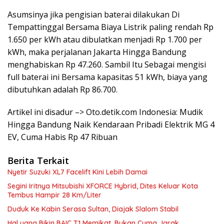
Asumsinya jika pengisian baterai dilakukan Di
Tempattinggal Bersama Biaya Listrik paling rendah Rp
1.650 per kWh atau dibulatkan menjadi Rp 1.700 per
kWh, maka perjalanan Jakarta Hingga Bandung
menghabiskan Rp 47.260. Sambil Itu Sebagai mengisi
full baterai ini Bersama kapasitas 51 kWh, biaya yang
dibutuhkan adalah Rp 86.700.
Artikel ini disadur –> Oto.detik.com Indonesia: Mudik
Hingga Bandung Naik Kendaraan Pribadi Elektrik MG 4
EV, Cuma Habis Rp 47 Ribuan
Berita Terkait
Nyetir Suzuki XL7 Facelift Kini Lebih Damai
Segini Iritnya Mitsubishi XFORCE Hybrid, Dites Keluar Kota
Tembus Hampir 28 Km/Liter
Duduk Ke Kabin Serasa Sultan, Diajak Slalom Stabil
Hal yang Bikin BAIC T1 Memikat, Bukan Cuma Jarak