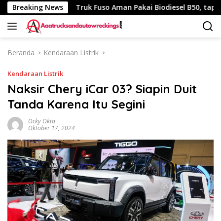
Langsung
 340 Km
Breaking News
Truk Fuso Aman Pakai Biodiesel B50, tapi Ada Sa
ke
konten
Beranda
Kendaraan Listrik
Kendaraan Listrik
Naksir Chery iCar 03? Siapin Duit
Tanda Karena Itu Segini
Ocky Okta
Oktober 17, 2024