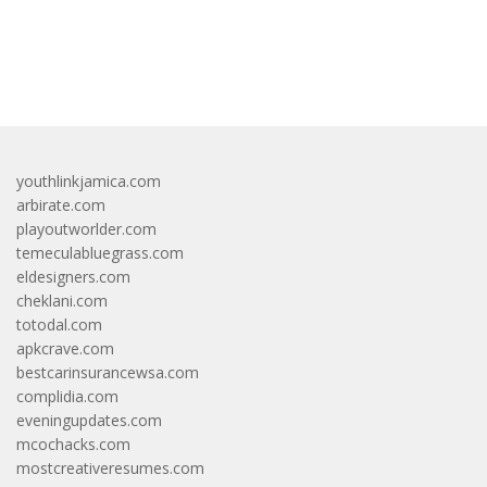
bandar besar starlight princess1000 bagi bonus
youthlinkjamica.com
arbirate.com
playoutworlder.com
temeculabluegrass.com
eldesigners.com
cheklani.com
totodal.com
apkcrave.com
bestcarinsurancewsa.com
complidia.com
eveningupdates.com
mcochacks.com
mostcreativeresumes.com