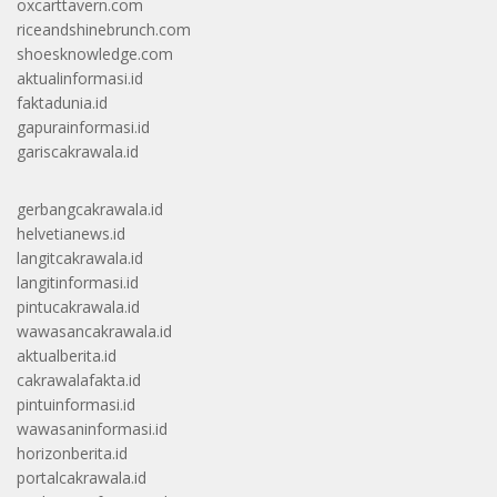
oxcarttavern.com
riceandshinebrunch.com
shoesknowledge.com
aktualinformasi.id
faktadunia.id
gapurainformasi.id
gariscakrawala.id
gerbangcakrawala.id
helvetianews.id
langitcakrawala.id
langitinformasi.id
pintucakrawala.id
wawasancakrawala.id
aktualberita.id
cakrawalafakta.id
pintuinformasi.id
wawasaninformasi.id
horizonberita.id
portalcakrawala.id