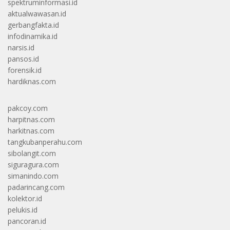
spektruminformasi.id
aktualwawasan.id
gerbangfakta.id
infodinamika.id
narsis.id
pansos.id
forensik.id
hardiknas.com
pakcoy.com
harpitnas.com
harkitnas.com
tangkubanperahu.com
sibolangit.com
siguragura.com
simanindo.com
padarincang.com
kolektor.id
pelukis.id
pancoran.id