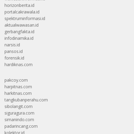
horizonberita.id
portalcakrawala.id
spektruminformasi.id
aktualwawasan.id
gerbangfakta.id
infodinamika.id
narsis.id
pansos.id
forensik.id
hardiknas.com
pakcoy.com
harpitnas.com
harkitnas.com
tangkubanperahu.com
sibolangit.com
siguragura.com
simanindo.com
padarincang.com
kolektor.id