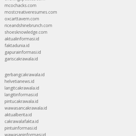
mcochacks.com
mostcreativeresumes.com
oxcarttavern.com
riceandshinebrunch.com
shoesknowledge.com
aktualinformasi.id
faktadunia.id
gapurainformasi.id
gariscakrawala.id
gerbangcakrawala.id
helvetianews.id
langitcakrawala.id
langitinformasi.id
pintucakrawala.id
wawasancakrawala.id
aktualberita.id
cakrawalafakta.id
pintuinformasi.id
wawasaninformasi.id