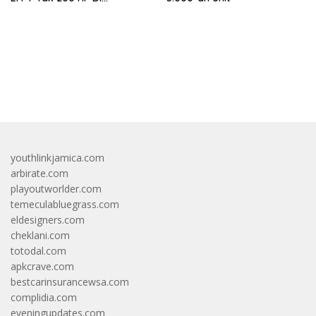
INAMARINE 2026
bandar besar starlight princess1000 bagi bonus
youthlinkjamica.com
arbirate.com
playoutworlder.com
temeculabluegrass.com
eldesigners.com
cheklani.com
totodal.com
apkcrave.com
bestcarinsurancewsa.com
complidia.com
eveningupdates.com