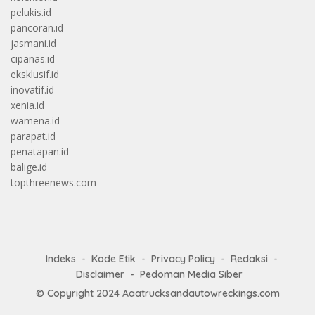
pelukis.id
pancoran.id
jasmani.id
cipanas.id
eksklusif.id
inovatif.id
xenia.id
wamena.id
parapat.id
penatapan.id
balige.id
topthreenews.com
Indeks
Kode Etik
Privacy Policy
Redaksi
Disclaimer
Pedoman Media Siber
© Copyright 2024
Aaatrucksandautowreckings.com