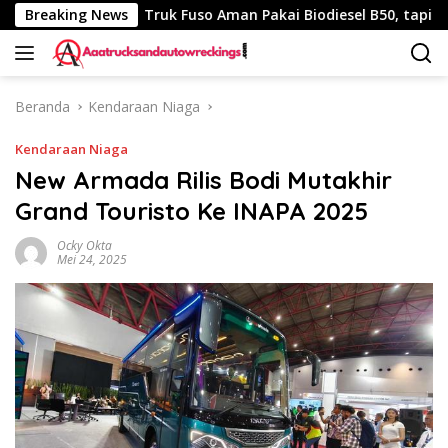
Langsung
340 Km
Breaking News
Truk Fuso Aman Pakai Biodiesel B50, tapi Ada Sar
ke
konten
Beranda
Kendaraan Niaga
Kendaraan Niaga
New Armada Rilis Bodi Mutakhir
Grand Touristo Ke INAPA 2025
Ocky Okta
Mei 24, 2025