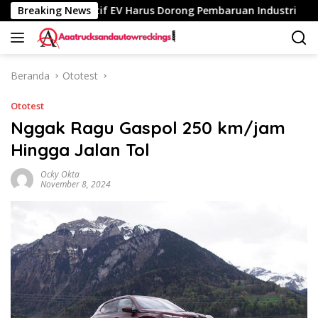
Langsung
tang, Insentif EV Harus Dorong Pembaruan Industri
Breaking News
Sat
ke
konten
Beranda
Ototest
Ototest
Nggak Ragu Gaspol 250 km/jam
Hingga Jalan Tol
Ocky Okta
November 8, 2024