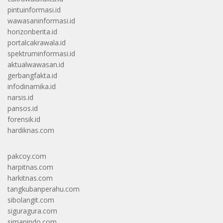
pintuinformasi.id
wawasaninformasi.id
horizonberita.id
portalcakrawala.id
spektruminformasi.id
aktualwawasan.id
gerbangfakta.id
infodinamika.id
narsis.id
pansos.id
forensik.id
hardiknas.com
pakcoy.com
harpitnas.com
harkitnas.com
tangkubanperahu.com
sibolangit.com
siguragura.com
simanindo.com