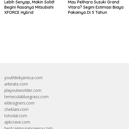
Lebih Senyap, Makin Solid!
Mau Pelihara Suzuki Grand
Begini Rasanya Mitsubishi
Vitara? Segini Estimasi Biaya
XFORCE Hybrid
Pakainya Di 5 Tahun
bandar besar starlight princess1000 bagi bonus
youthlinkjamica.com
arbirate.com
playoutworlder.com
temeculabluegrass.com
eldesigners.com
cheklani.com
totodal.com
apkcrave.com
bestcarinsurancewsa.com