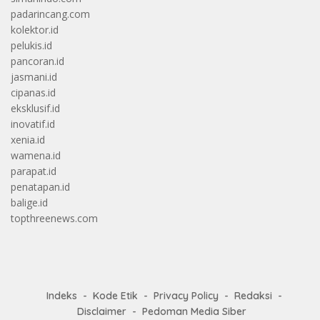
padarincang.com
kolektor.id
pelukis.id
pancoran.id
jasmani.id
cipanas.id
eksklusif.id
inovatif.id
xenia.id
wamena.id
parapat.id
penatapan.id
balige.id
topthreenews.com
Indeks
Kode Etik
Privacy Policy
Redaksi
Disclaimer
Pedoman Media Siber