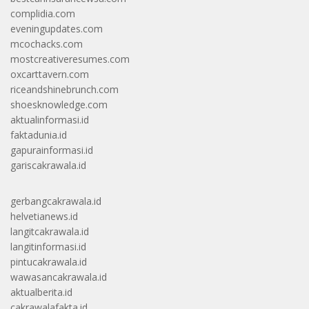
complidia.com
eveningupdates.com
mcochacks.com
mostcreativeresumes.com
oxcarttavern.com
riceandshinebrunch.com
shoesknowledge.com
aktualinformasi.id
faktadunia.id
gapurainformasi.id
gariscakrawala.id
gerbangcakrawala.id
helvetianews.id
langitcakrawala.id
langitinformasi.id
pintucakrawala.id
wawasancakrawala.id
aktualberita.id
cakrawalafakta.id