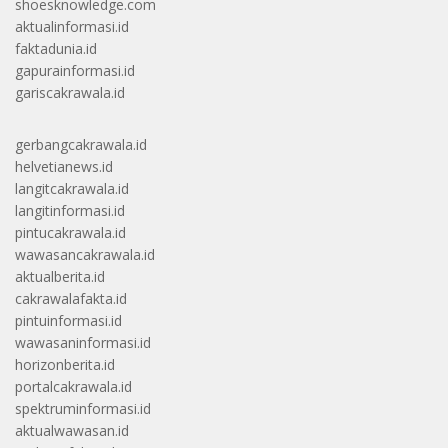
shoesknowledge.com
aktualinformasi.id
faktadunia.id
gapurainformasi.id
gariscakrawala.id
gerbangcakrawala.id
helvetianews.id
langitcakrawala.id
langitinformasi.id
pintucakrawala.id
wawasancakrawala.id
aktualberita.id
cakrawalafakta.id
pintuinformasi.id
wawasaninformasi.id
horizonberita.id
portalcakrawala.id
spektruminformasi.id
aktualwawasan.id