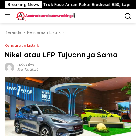
Langsung
40 Km
Breaking News
Truk Fuso Aman Pakai Biodiesel B50, tapi Ada Sara
ke
konten
Beranda
Kendaraan Listrik
Kendaraan Listrik
Nikel atau LFP Tujuannya Sama
Ocky Okta
Mei 13, 2026