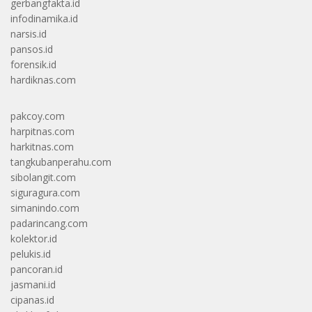
gerbangfakta.id
infodinamika.id
narsis.id
pansos.id
forensik.id
hardiknas.com
pakcoy.com
harpitnas.com
harkitnas.com
tangkubanperahu.com
sibolangit.com
siguragura.com
simanindo.com
padarincang.com
kolektor.id
pelukis.id
pancoran.id
jasmani.id
cipanas.id