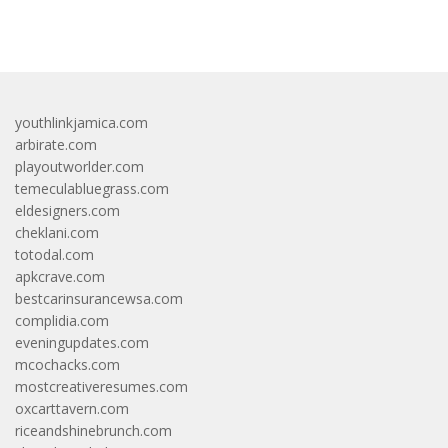
bandar besar starlight princess1000 bagi bonus
youthlinkjamica.com
arbirate.com
playoutworlder.com
temeculabluegrass.com
eldesigners.com
cheklani.com
totodal.com
apkcrave.com
bestcarinsurancewsa.com
complidia.com
eveningupdates.com
mcochacks.com
mostcreativeresumes.com
oxcarttavern.com
riceandshinebrunch.com