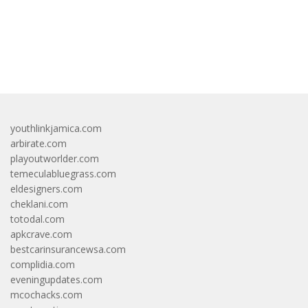
bandar besar starlight princess1000 bagi bonus
youthlinkjamica.com
arbirate.com
playoutworlder.com
temeculabluegrass.com
eldesigners.com
cheklani.com
totodal.com
apkcrave.com
bestcarinsurancewsa.com
complidia.com
eveningupdates.com
mcochacks.com