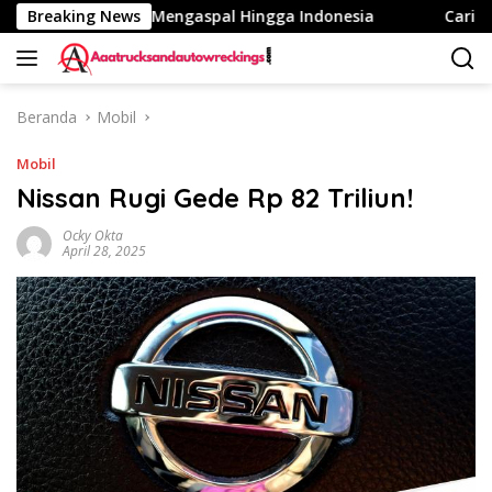
Langsung
 Fuso eCanter Mengaspal Hingga Indonesia
Breaking News
Cari Kaca Sin
ke
konten
Beranda
Mobil
Mobil
Nissan Rugi Gede Rp 82 Triliun!
Ocky Okta
April 28, 2025