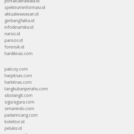
portalcakrawala.id
spektruminformasi.id
aktualwawasan.id
gerbangfakta.id
infodinamika.id
narsis.id
pansos.id
forensik.id
hardiknas.com
pakcoy.com
harpitnas.com
harkitnas.com
tangkubanperahu.com
sibolangit.com
siguragura.com
simanindo.com
padarincang.com
kolektor.id
pelukis.id