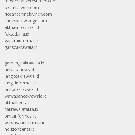
mostcreativeresumes.com
oxcarttavern.com
riceandshinebrunch.com
shoesknowledge.com
aktualinformasi.id
faktadunia.id
gapurainformasi.id
gariscakrawala.id
gerbangcakrawala.id
helvetianews.id
langitcakrawala.id
langitinformasi.id
pintucakrawala.id
wawasancakrawala.id
aktualberita.id
cakrawalafakta.id
pintuinformasi.id
wawasaninformasi.id
horizonberita.id