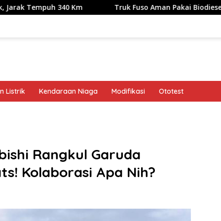
mpuh 340 Km
Truk Fuso Aman Pakai Biodiesel B50, tapi Ad
 Listrik
Kendaraan Niaga
Modifikasi
Ototest
band
ubishi Rangkul Garuda
ats! Kolaborasi Apa Nih?