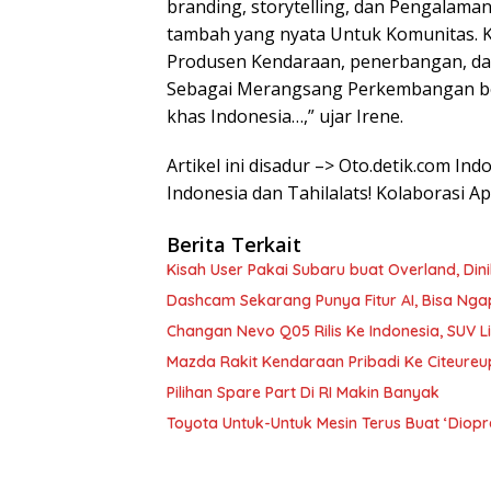
branding, storytelling, dan Pengalaman
tambah yang nyata Untuk Komunitas. Ka
Produsen Kendaraan, penerbangan, dan 
Sebagai Merangsang Perkembangan be
khas Indonesia…,” ujar Irene.
Artikel ini disadur –> Oto.detik.com In
Indonesia dan Tahilalats! Kolaborasi A
Berita Terkait
Kisah User Pakai Subaru buat Overland, Di
Dashcam Sekarang Punya Fitur AI, Bisa Nga
Changan Nevo Q05 Rilis Ke Indonesia, SUV L
Mazda Rakit Kendaraan Pribadi Ke Citeureu
Pilihan Spare Part Di RI Makin Banyak
Toyota Untuk-Untuk Mesin Terus Buat ‘Diopr