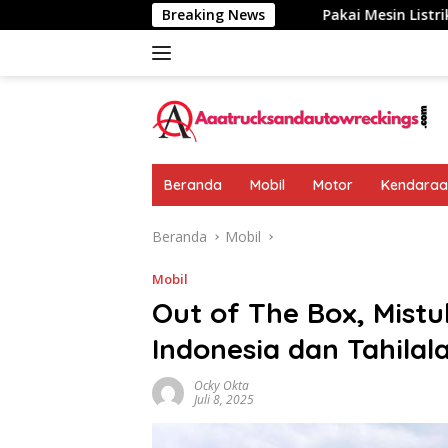
Langsung
iumumkan: Rp 438 Juta
Breaking News
Pakai Mesin Listrik, Jarak Te
ke
konten
Beranda
Mobil
Motor
Kendaraan
Beranda
Mobil
Mobil
Out of The Box, Mist
Indonesia dan Tahilal
Ocky Okta
Juli 8, 2025