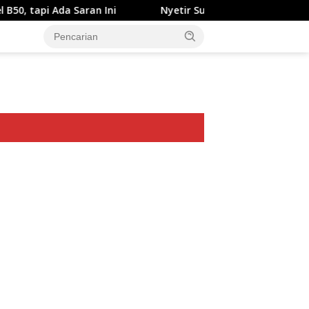
a Saran Ini
Nyetir Suzuki XL7 Facelift Kini Lebih Damai
ar besar starlight princess1000 bagi bonus