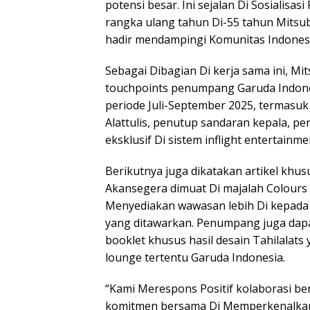
potensi besar. Ini sejalan Di Sosialisas
rangka ulang tahun Di-55 tahun Mitsub
hadir mendampingi Komunitas Indonesia
Sebagai Dibagian Di kerja sama ini, Mi
touchpoints penumpang Garuda Indone
periode Juli-September 2025, termasuk 
Alattulis, penutup sandaran kepala, 
eksklusif Di sistem inflight entertainme
Berikutnya juga dikatakan artikel khu
Akansegera dimuat Di majalah Colours 
Menyediakan wawasan lebih Di kepa
yang ditawarkan. Penumpang juga dapat
booklet khusus hasil desain Tahilalats
lounge tertentu Garuda Indonesia.
“Kami Merespons Positif kolaborasi b
komitmen bersama Di Memperkenalkan 