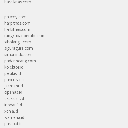
hardiknas.com
pakcoy.com
harpitnas.com
harkitnas.com
tangkubanperahu.com
sibolangit.com
siguragura.com
simanindo.com
padarincang.com
kolektor.id
pelukis.id
pancoran.id
jasmani.id
cipanas.id
eksklusif.id
inovatif.id
xenia.id
wamena.id
parapat.id