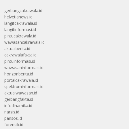
gerbangcakrawala.id
helvetianews.id
langitcakrawala.id
langitinformasi.id
pintucakrawala.id
wawasancakrawala.id
aktualberita.id
cakrawalafakta.id
pintuinformasi.id
wawasaninformasi.id
horizonberita.id
portalcakrawala.id
spektruminformasi.id
aktualwawasan.id
gerbangfakta.id
infodinamika.id
narsis.id
pansos.id
forensik.id