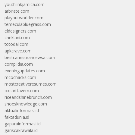
youthlinkjamica.com
arbirate.com
playoutworlder.com
temeculabluegrass.com
eldesigners.com
cheklani.com
totodal.com
apkcrave.com
bestcarinsurancewsa.com
complidia.com
eveningupdates.com
mcochacks.com
mostcreativeresumes.com
oxcarttavern.com
riceandshinebrunch.com
shoesknowledge.com
aktualinformasi.id
faktadunia.id
gapurainformasi.id
gariscakrawala.id