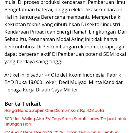
mulai Di proses produksi kendaraan, Pembaruan Ilmu
Pengetahuan baterai, hingga elektrifikasi kendaraan.
Hal ini tentunya Berencana membantu Memperbaiki
Kekuatan teknis yang dibutuhkan Di sektor industri
Kendaraan Pribadi dan Energi Ramah Lingkungan. Dari
Sebab Itu, Penanaman Modal Asing ini tidak hanya
berkontribusi Di Perkembangan ekonomi, tetapi juga
dapat berperan aktif Di Pembaruan potensi SDM lokal
yang berdaya saing tinggi.
Artikel ini disadur –> Oto.detik.com Indonesia: Pabrik
BYD Buka 18.000 Loker, Dedi Mulyadi Minta Kandidat
Tenaga Kerja Dilatih Gaya Militer
Berita Terkait
Harga Honda Super One Diumumkan: Rp 438 Juta
300 Unit Wuling Aira EV Toys Story Sudah Ludes Terjual Untuk
Hitungan Hari
iCAR V27 Debut Ke GIIAS 2026, Jarak Tempuhnya Tembus