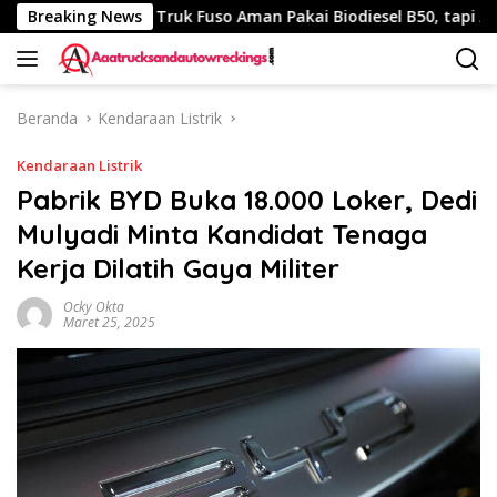
Langsung
40 Km
Breaking News
Truk Fuso Aman Pakai Biodiesel B50, tapi Ada Sara
ke
konten
Beranda
Kendaraan Listrik
Kendaraan Listrik
Pabrik BYD Buka 18.000 Loker, Dedi
Mulyadi Minta Kandidat Tenaga
Kerja Dilatih Gaya Militer
Ocky Okta
Maret 25, 2025