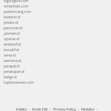
siguragura.com
simanindo.com
padarincang.com
kolektor.id
pelukis.id
pancoran.id
jasmani.id
cipanas.id
eksklusif.id
inovatif.id
xenia.id
wamena.id
parapat.id
penatapan.id
balige.id
topthreenews.com
Indeks
Kode Etik
Privacy Policy
Redaksi