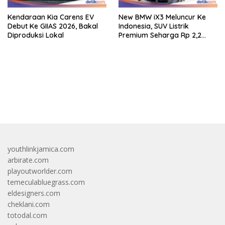
Kendaraan Kia Carens EV
New BMW iX3 Meluncur Ke
Debut Ke GIIAS 2026, Bakal
Indonesia, SUV Listrik
Diproduksi Lokal
Premium Seharga Rp 2,2
Miliar
bandar besar starlight princess1000 bagi bonus
youthlinkjamica.com
arbirate.com
playoutworlder.com
temeculabluegrass.com
eldesigners.com
cheklani.com
totodal.com