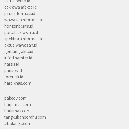
aktualberita.id
cakrawalafakta.id
pintuinformasi.id
wawasaninformasi.id
horizonberita.id
portalcakrawala.id
spektruminformasi.id
aktualwawasan.id
gerbangfakta.id
infodinamika.id
narsis.id
pansos.id
forensik.id
hardiknas.com
pakcoy.com
harpitnas.com
harkitnas.com
tangkubanperahu.com
sibolangit.com