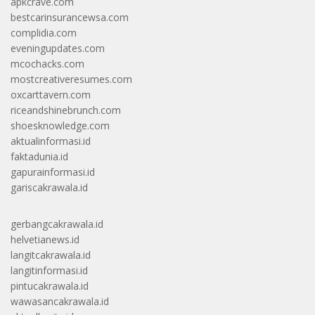
apkcrave.com
bestcarinsurancewsa.com
complidia.com
eveningupdates.com
mcochacks.com
mostcreativeresumes.com
oxcarttavern.com
riceandshinebrunch.com
shoesknowledge.com
aktualinformasi.id
faktadunia.id
gapurainformasi.id
gariscakrawala.id
gerbangcakrawala.id
helvetianews.id
langitcakrawala.id
langitinformasi.id
pintucakrawala.id
wawasancakrawala.id