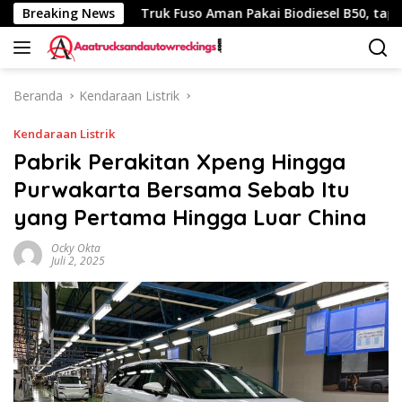
Langsung
340 Km
Breaking News
Truk Fuso Aman Pakai Biodiesel B50, tapi Ada Sa
ke
konten
Beranda
Kendaraan Listrik
Kendaraan Listrik
Pabrik Perakitan Xpeng Hingga
Purwakarta Bersama Sebab Itu
yang Pertama Hingga Luar China
Ocky Okta
Juli 2, 2025