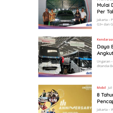
Mulai 
Per Ta
Jakarta – 
G3+ dan G3
Kendaraa
Daya 
Angkut
Ungaran –
ditandai 
Mobil
Jul
8 Tahu
Pencap
Jakarta – 