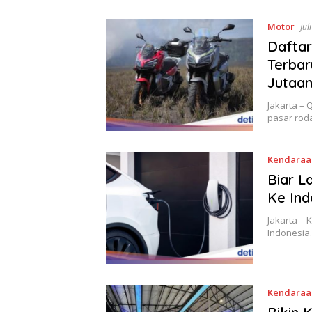
Motor
Jul
Dafta
Terbar
Jutaa
Jakarta –
pasar roda
Kendaraan
Biar L
Ke Ind
Jakarta – 
Indonesia
Kendaraa