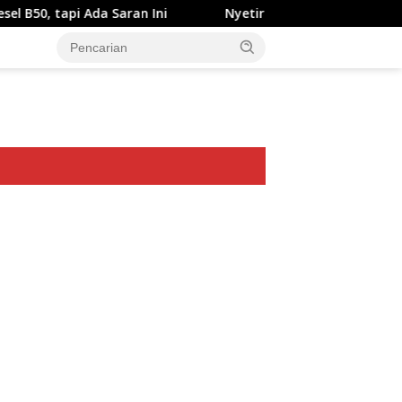
 Ada Saran Ini
Nyetir Suzuki XL7 Facelift Kini Lebih Da
ar besar starlight princess1000 bagi bonus