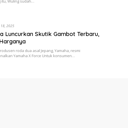
 itu, Wuling sudah…
i 18, 2025
 Luncurkan Skutik Gambot Terbaru,
 Harganya
Produsen roda dua asal Jepang, Yamaha, resmi
nalkan Yamaha X Force Untuk konsumen…
 Listrik
Juli 18, 2025
Unit AION V Luxury Dikirim Hingga
men
GAC Indonesia resmi memulai proses serah terima AION V
ara konsumen Dari…