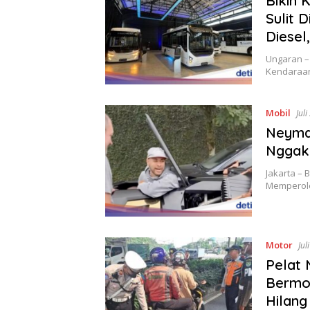
Bikin 
Sulit 
Diesel
Ungaran –
Kendaraan
Mobil
Jul
Neymar
Nggak 
Jakarta – 
Memperole
Motor
Jul
Pelat
Bermot
Hilang