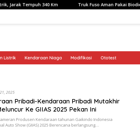
 Tempuh 340 Km
Truk Fuso Aman Pakai Biodiesel B50, tapi
 Listrik
Kendaraan Niaga
Modifikasi
Ototest
band
i 21, 2025
aan Pribadi-Kendaraan Pribadi Mutakhir
eluncur Ke GIIAS 2025 Pekan Ini
 Pameran Produsen Kendaraan tahunan Gaikindo Indonesia
onal Auto Show (GIIAS) 2025 Berencana berlangsung…