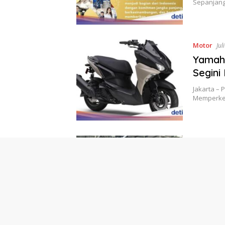
Sepanjang
Motor
Jul
Yamaha
Segini
Jakarta – 
Memperke
Kendaraan
1.051 
Konsu
Jakarta – 
kepada p