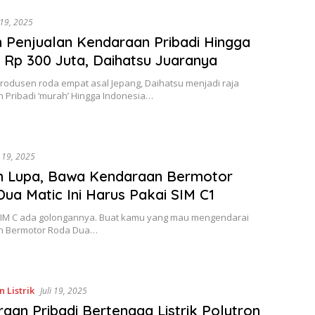
i 19, 2025
 Penjualan Kendaraan Pribadi Hingga
Rp 300 Juta, Daihatsu Juaranya
Produsen roda empat asal Jepang, Daihatsu menjadi raja
 Pribadi ‘murah’ Hingga Indonesia…
i 19, 2025
n Lupa, Bawa Kendaraan Bermotor
ua Matic Ini Harus Pakai SIM C1
 SIM C ada golongannya. Buat kamu yang mau mengendarai
n Bermotor Roda Dua…
 Listrik
Juli 19, 2025
aan Pribadi Bertenaga Listrik Polytron