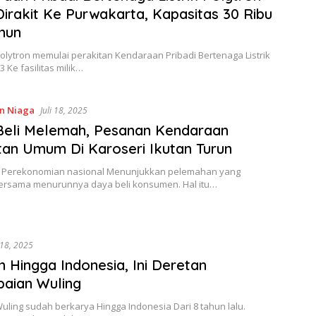
Dirakit Ke Purwakarta, Kapasitas 30 Ribu
hun
Polytron memulai perakitan Kendaraan Pribadi Bertenaga Listrik
 Ke fasilitas milik…
n Niaga
Juli 18, 2025
Beli Melemah, Pesanan Kendaraan
an Umum Di Karoseri Ikutan Turun
 Perekonomian nasional Menunjukkan pelemahan yang
Bersama menurunnya daya beli konsumen. Hal itu…
i 18, 2025
n Hingga Indonesia, Ini Deretan
aian Wuling
Wuling sudah berkarya Hingga Indonesia Dari 8 tahun lalu.