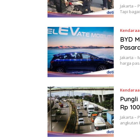
Jakarta –
Tapi baga
Kendaraan
BYD M
Pasara
Jakarta –
harga pa
Kendaraa
Pungli
Rp 100
Jakarta – 
angkutan 