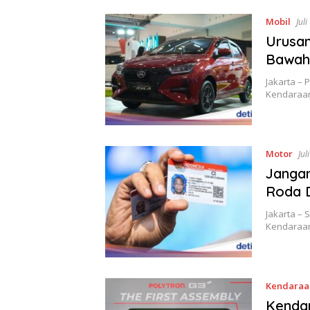
Mobil
Jul
Urusan
Bawah 
Jakarta – 
Kendaraan
Motor
Jul
Janga
Roda D
Jakarta –
Kendaraa
Kendaraan
Kendar