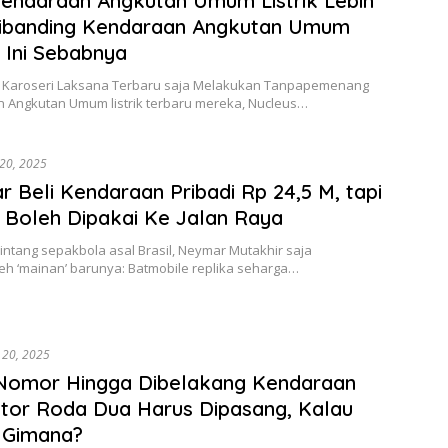
Kendaraan Angkutan Umum Listrik Lebih
Dibanding Kendaraan Angkutan Umum
, Ini Sebabnya
 Karoseri Laksana Terbaru saja Melakukan Tanpapemenang
 Angkutan Umum listrik terbaru mereka, Nucleus…
i 20, 2025
 Beli Kendaraan Pribadi Rp 24,5 M, tapi
Boleh Dipakai Ke Jalan Raya
Bintang sepakbola asal Brasil, Neymar Mutakhir saja
h ‘mainan’ barunya: Batmobile replika seharga…
i 20, 2025
 Nomor Hingga Dibelakang Kendaraan
or Roda Dua Harus Dipasang, Kalau
 Gimana?