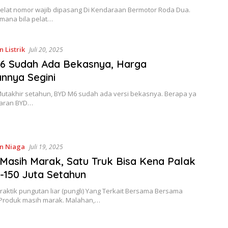
 Pelat nomor wajib dipasang Di Kendaraan Bermotor Roda Dua.
imana bila pelat…
 Listrik
Juli 20, 2025
6 Sudah Ada Bekasnya, Harga
nnya Segini
 Mutakhir setahun, BYD M6 sudah ada versi bekasnya. Berapa ya
saran BYD…
n Niaga
Juli 19, 2025
 Masih Marak, Satu Truk Bisa Kena Palak
-150 Juta Setahun
Praktik pungutan liar (pungli) Yang Terkait Bersama Bersama
Produk masih marak. Malahan,…