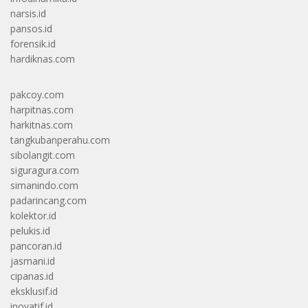
narsis.id
pansos.id
forensik.id
hardiknas.com
pakcoy.com
harpitnas.com
harkitnas.com
tangkubanperahu.com
sibolangit.com
siguragura.com
simanindo.com
padarincang.com
kolektor.id
pelukis.id
pancoran.id
jasmani.id
cipanas.id
eksklusif.id
inovatif.id