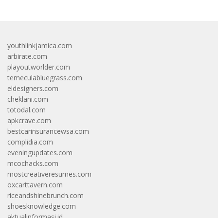
youthlinkjamica.com
arbirate.com
playoutworlder.com
temeculabluegrass.com
eldesigners.com
cheklani.com
totodal.com
apkcrave.com
bestcarinsurancewsa.com
complidia.com
eveningupdates.com
mcochacks.com
mostcreativeresumes.com
oxcarttavern.com
riceandshinebrunch.com
shoesknowledge.com
aktualinformasi.id