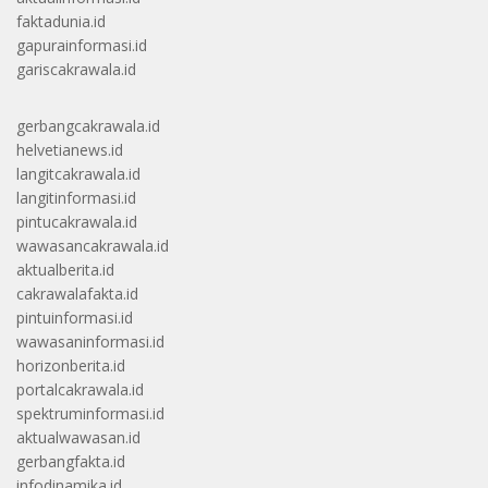
faktadunia.id
gapurainformasi.id
gariscakrawala.id
gerbangcakrawala.id
helvetianews.id
langitcakrawala.id
langitinformasi.id
pintucakrawala.id
wawasancakrawala.id
aktualberita.id
cakrawalafakta.id
pintuinformasi.id
wawasaninformasi.id
horizonberita.id
portalcakrawala.id
spektruminformasi.id
aktualwawasan.id
gerbangfakta.id
infodinamika.id