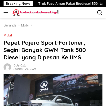
Langsung
h 340 Km
Breaking News
Truk Fuso Aman Pakai Biodiesel B50, tapi Ada S
ke
konten
Beranda
Mobil
Mobil
Pepet Pajero Sport-Fortuner,
Segini Banyak GWM Tank 500
Diesel yang Dipesan Ke IIMS
Ocky Okta
Februari 21, 2026