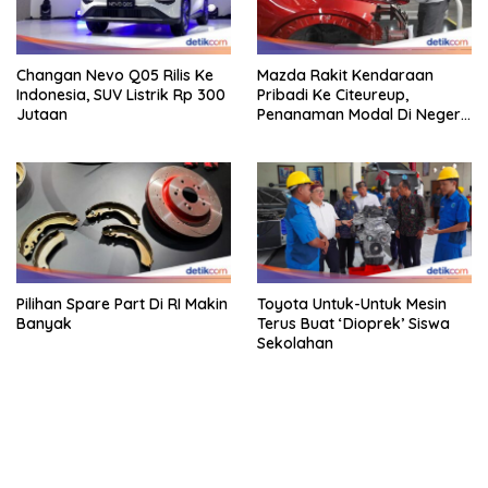
Changan Nevo Q05 Rilis Ke
Mazda Rakit Kendaraan
Indonesia, SUV Listrik Rp 300
Pribadi Ke Citeureup,
Jutaan
Penanaman Modal Di Negeri
Rp 400 Miliar
Pilihan Spare Part Di RI Makin
Toyota Untuk-Untuk Mesin
Banyak
Terus Buat ‘Dioprek’ Siswa
Sekolahan
bandar besar starlight princess1000 bagi bonus