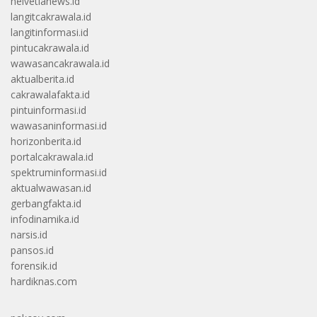
helvetianews.id
langitcakrawala.id
langitinformasi.id
pintucakrawala.id
wawasancakrawala.id
aktualberita.id
cakrawalafakta.id
pintuinformasi.id
wawasaninformasi.id
horizonberita.id
portalcakrawala.id
spektruminformasi.id
aktualwawasan.id
gerbangfakta.id
infodinamika.id
narsis.id
pansos.id
forensik.id
hardiknas.com