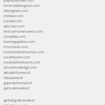
playoutworlder.com
temeculabluegrass.com
eldesigners.com
cheklani.com
totodal.com
apkcrave.com
bestcarinsurancewsa.com
complidia.com
eveningupdates.com
mcochacks.com
mostcreativeresumes.com
oxcarttavern.com
riceandshinebrunch.com
shoesknowledge.com
aktualinformasi.id
faktadunia.id
gapurainformasi.id
gariscakrawala.id
gerbangcakrawala.id