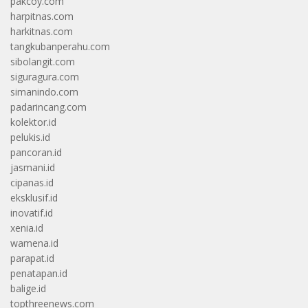
pakcoy.com
harpitnas.com
harkitnas.com
tangkubanperahu.com
sibolangit.com
siguragura.com
simanindo.com
padarincang.com
kolektor.id
pelukis.id
pancoran.id
jasmani.id
cipanas.id
eksklusif.id
inovatif.id
xenia.id
wamena.id
parapat.id
penatapan.id
balige.id
topthreenews.com