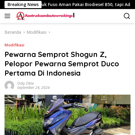
Langsung
m
Breaking News
Truk Fuso Aman Pakai Biodiesel B50, tapi Ada Saran I
ke
konten
Beranda
Modifikasi
Modifikasi
Pewarna Semprot Shogun Z,
Pelopor Pewarna Semprot Duco
Pertama Di Indonesia
Ocky Okta
September 24, 2024