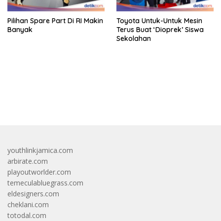
Pilihan Spare Part Di RI Makin
Toyota Untuk-Untuk Mesin
Banyak
Terus Buat ‘Dioprek’ Siswa
Sekolahan
bandar besar starlight princess1000 bagi bonus
youthlinkjamica.com
arbirate.com
playoutworlder.com
temeculabluegrass.com
eldesigners.com
cheklani.com
totodal.com