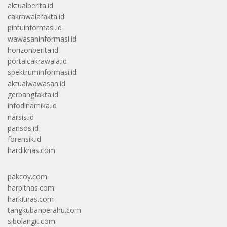
aktualberita.id
cakrawalafakta.id
pintuinformasi.id
wawasaninformasi.id
horizonberita.id
portalcakrawala.id
spektruminformasi.id
aktualwawasan.id
gerbangfakta.id
infodinamika.id
narsis.id
pansos.id
forensik.id
hardiknas.com
pakcoy.com
harpitnas.com
harkitnas.com
tangkubanperahu.com
sibolangit.com