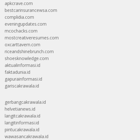
apkcrave.com
bestcarinsurancewsa.com
complidia.com
eveningupdates.com
mcochacks.com
mostcreativeresumes.com
oxcarttavern.com
riceandshinebrunch.com
shoesknowledge.com
aktualinformasi.id
faktadunia.id
gapurainformasi.id
gariscakrawala.id
gerbangcakrawala.id
helvetianews.id
langitcakrawala.id
langitinformasi.id
pintucakrawala.id
wawasancakrawala.id