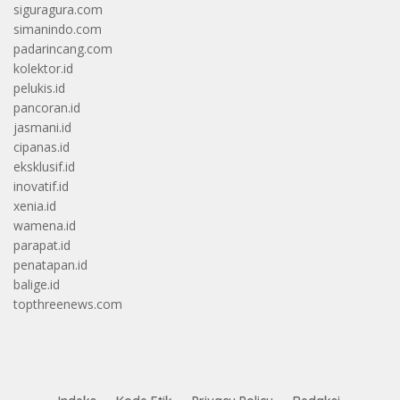
siguragura.com
simanindo.com
padarincang.com
kolektor.id
pelukis.id
pancoran.id
jasmani.id
cipanas.id
eksklusif.id
inovatif.id
xenia.id
wamena.id
parapat.id
penatapan.id
balige.id
topthreenews.com