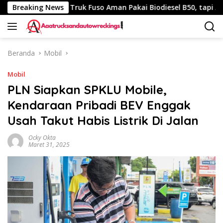
Langsung
0 Km
Breaking News
Truk Fuso Aman Pakai Biodiesel B50, tapi Ada Sara
ke
konten
Beranda
Mobil
Mobil
PLN Siapkan SPKLU Mobile,
Kendaraan Pribadi BEV Enggak
Usah Takut Habis Listrik Di Jalan
Ocky Okta
Maret 31, 2025