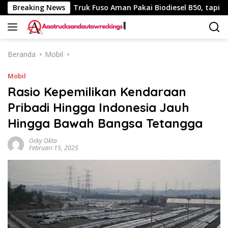
Langsung
 340 Km
Breaking News
Truk Fuso Aman Pakai Biodiesel B50, tapi Ada Sa
ke
konten
Beranda
Mobil
Mobil
Rasio Kepemilikan Kendaraan
Pribadi Hingga Indonesia Jauh
Hingga Bawah Bangsa Tetangga
Ocky Okta
Februari 15, 2025