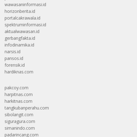
wawasaninformasi.id
horizonberita.id
portalcakrawala.id
spektruminformasi.id
aktualwawasan.id
gerbangfakta.id
infodinamika.id
narsis.id
pansos.id
forensik.id
hardiknas.com
pakcoy.com
harpitnas.com
harkitnas.com
tangkubanperahu.com
sibolangit.com
siguragura.com
simanindo.com
padarincang.com