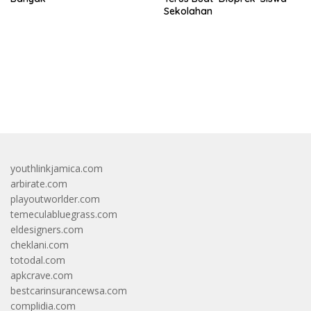
Sekolahan
bandar besar starlight princess1000 bagi bonus
youthlinkjamica.com
arbirate.com
playoutworlder.com
temeculabluegrass.com
eldesigners.com
cheklani.com
totodal.com
apkcrave.com
bestcarinsurancewsa.com
complidia.com