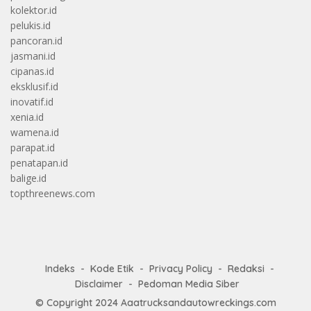
kolektor.id
pelukis.id
pancoran.id
jasmani.id
cipanas.id
eksklusif.id
inovatif.id
xenia.id
wamena.id
parapat.id
penatapan.id
balige.id
topthreenews.com
Indeks
Kode Etik
Privacy Policy
Redaksi
Disclaimer
Pedoman Media Siber
© Copyright 2024
Aaatrucksandautowreckings.com