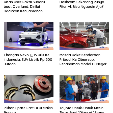
Kisah User Pakai Subaru
Dashcam Sekarang Punya
buat Overland, Dinilai
Fitur AI, Bisa Ngapain Aja?
Hadirkan Kenyamanan
Changan Nevo Q05 Rilis Ke
Mazda Rakit Kendaraan
Indonesia, SUV Listrik Rp 300
Pribadi Ke Citeureup,
Jutaan
Penanaman Modal Di Negeri
Rp 400 Miliar
Pilihan Spare Part Di RI Makin
Toyota Untuk-Untuk Mesin
Banyak
Terus Buat ‘Dioprek’ Siswa