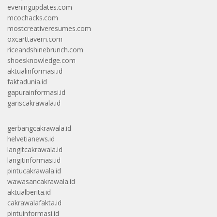
eveningupdates.com
mcochacks.com
mostcreativeresumes.com
oxcarttavern.com
riceandshinebrunch.com
shoesknowledge.com
aktualinformasi.id
faktadunia.id
gapurainformasi.id
gariscakrawala.id
gerbangcakrawala.id
helvetianews.id
langitcakrawala.id
langitinformasi.id
pintucakrawala.id
wawasancakrawala.id
aktualberita.id
cakrawalafakta.id
pintuinformasi.id