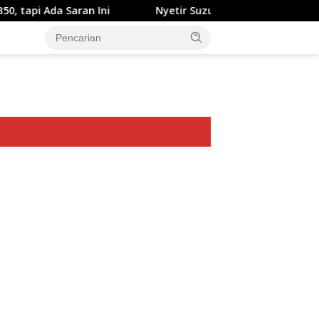
aran Ini
Nyetir Suzuki XL7 Facelift Kini Lebih Damai
ar besar starlight princess1000 bagi bonus