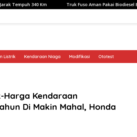
h 340 Km
Truk Fuso Aman Pakai Biodiesel B50, tapi Ada S
 Listrik
Kendaraan Niaga
Modifikasi
Ototest
band
ik-Harga Kendaraan
ahun Di Makin Mahal, Honda