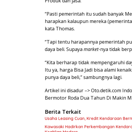
Produk dan jasa.
“Pasti pemerintah itu sudah banyak M
harapkan kalaupun mereka (pemerintah
kata Thomas.
“Tapi tentu harapannya pemerintah p
daya beli. Supaya
market
-nya tidak berp
“Kita berharap tidak mempengaruhi day
Itu ya, harga Bisa Jadi bisa alami kena
punya daya beli,” sambungnya lagi.
Artikel ini disadur –> Oto.detik.com I
Bermotor Roda Dua Tahun Di Makin Ma
Berita Terkait
Usaha Leasing Cuan, Kredit Kendaraan Berm
Kawasaki Hadirkan Perkembangan Kendara
Keahlian Modern