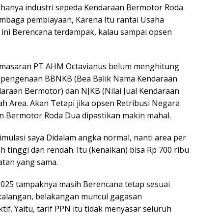
k hanya industri sepeda Kendaraan Bermotor Roda
mbaga pembiayaan, Karena Itu rantai Usaha
ini Berencana terdampak, kalau sampai opsen
Pemasaran PT AHM Octavianus belum menghitung
ar pengenaan BBNKB (Bea Balik Nama Kendaraan
araan Bermotor) dan NJKB (Nilai Jual Kendaraan
 Area. Akan Tetapi jika opsen Retribusi Negara
an Bermotor Roda Dua dipastikan makin mahal.
simulasi saya Didalam angka normal, nanti area per
ih tinggi dan rendah. Itu (kenaikan) bisa Rp 700 ribu
patan yang sama.
ri 2025 tampaknya masih Berencana tetap sesuai
k kalangan, belakangan muncul gagasan
if. Yaitu, tarif PPN itu tidak menyasar seluruh