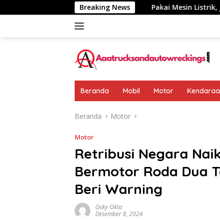
Langsung
mumkan: Rp 438 Juta
Breaking News
Pakai Mesin Listrik, Jarak Tempu
ke
konten
Beranda
Mobil
Motor
Kendaraan
Beranda
Motor
Motor
Retribusi Negara Na
Bermotor Roda Dua T
Beri Warning
Ocky Okta
Desember 8, 2024