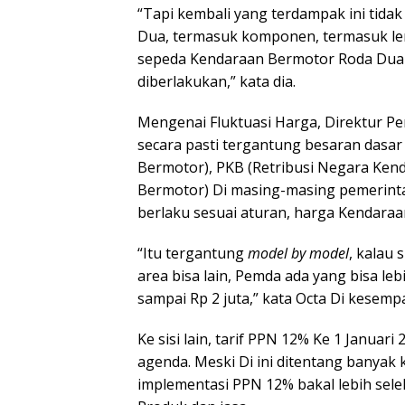
“Tapi kembali yang terdampak ini tida
Dua, termasuk komponen, termasuk le
sepeda Kendaraan Bermotor Roda Dua 
diberlakukan,” kata dia.
Mengenai Fluktuasi Harga, Direktur 
secara pasti tergantung besaran das
Bermotor), PKB (Retribusi Negara Kend
Bermotor) Di masing-masing pemerintah
berlaku sesuai aturan, harga Kendara
“Itu tergantung
model by model
, kalau 
area bisa lain, Pemda ada yang bisa leb
sampai Rp 2 juta,” kata Octa Di kesem
Ke sisi lain, tarif PPN 12% Ke 1 Janua
agenda. Meski Di ini ditentang banya
implementasi PPN 12% bakal lebih selekt