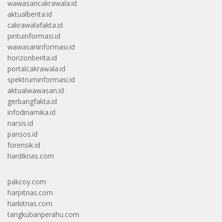
wawasancakrawala.id
aktualberita.id
cakrawalafakta.id
pintuinformasi.id
wawasaninformasi.id
horizonberita.id
portalcakrawala.id
spektruminformasi.id
aktualwawasan.id
gerbangfakta.id
infodinamika.id
narsis.id
pansos.id
forensik.id
hardiknas.com
pakcoy.com
harpitnas.com
harkitnas.com
tangkubanperahu.com