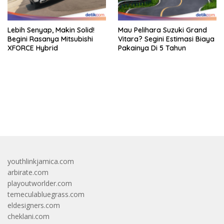
Lebih Senyap, Makin Solid!
Mau Pelihara Suzuki Grand
Begini Rasanya Mitsubishi
Vitara? Segini Estimasi Biaya
XFORCE Hybrid
Pakainya Di 5 Tahun
bandar besar starlight princess1000 bagi bonus
youthlinkjamica.com
arbirate.com
playoutworlder.com
temeculabluegrass.com
eldesigners.com
cheklani.com