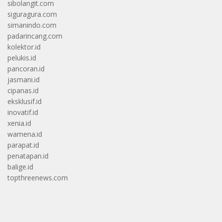
sibolangit.com
siguragura.com
simanindo.com
padarincang.com
kolektor.id
pelukis.id
pancoran.id
jasmani.id
cipanas.id
eksklusif.id
inovatif.id
xenia.id
wamena.id
parapat.id
penatapan.id
balige.id
topthreenews.com