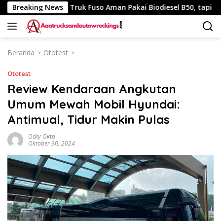
Langsung
40 Km
Breaking News
Truk Fuso Aman Pakai Biodiesel B50, tapi Ada Sara
ke
konten
Beranda
Ototest
Ototest
Review Kendaraan Angkutan
Umum Mewah Mobil Hyundai:
Antimual, Tidur Makin Pulas
Ocky Okta
Oktober 30, 2024