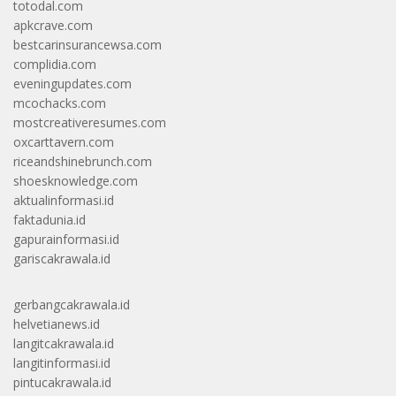
totodal.com
apkcrave.com
bestcarinsurancewsa.com
complidia.com
eveningupdates.com
mcochacks.com
mostcreativeresumes.com
oxcarttavern.com
riceandshinebrunch.com
shoesknowledge.com
aktualinformasi.id
faktadunia.id
gapurainformasi.id
gariscakrawala.id
gerbangcakrawala.id
helvetianews.id
langitcakrawala.id
langitinformasi.id
pintucakrawala.id