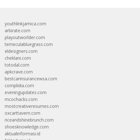
youthlinkjamica.com
arbirate.com
playoutworlder.com
temeculabluegrass.com
eldesigners.com
cheklani.com
totodal.com
apkcrave.com
bestcarinsurancewsa.com
complidia.com
eveningupdates.com
mcochacks.com
mostcreativeresumes.com
oxcarttavern.com
riceandshinebrunch.com
shoesknowledge.com
aktualinformasi.id