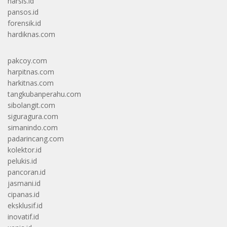
narsis.id
pansos.id
forensik.id
hardiknas.com
pakcoy.com
harpitnas.com
harkitnas.com
tangkubanperahu.com
sibolangit.com
siguragura.com
simanindo.com
padarincang.com
kolektor.id
pelukis.id
pancoran.id
jasmani.id
cipanas.id
eksklusif.id
inovatif.id