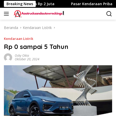
Langsung
 Nama Nyaris Rp 2 Juta
Breaking News
Pasar Kendaraan Pribadi Elektr
ke
konten
Beranda
Kendaraan Listrik
Kendaraan Listrik
Rp 0 sampai 5 Tahun
Ocky Okta
Oktober 20, 2024