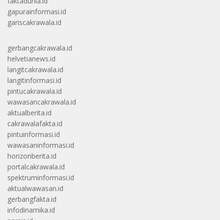
faktadunia.id
gapurainformasi.id
gariscakrawala.id
gerbangcakrawala.id
helvetianews.id
langitcakrawala.id
langitinformasi.id
pintucakrawala.id
wawasancakrawala.id
aktualberita.id
cakrawalafakta.id
pintuinformasi.id
wawasaninformasi.id
horizonberita.id
portalcakrawala.id
spektruminformasi.id
aktualwawasan.id
gerbangfakta.id
infodinamika.id