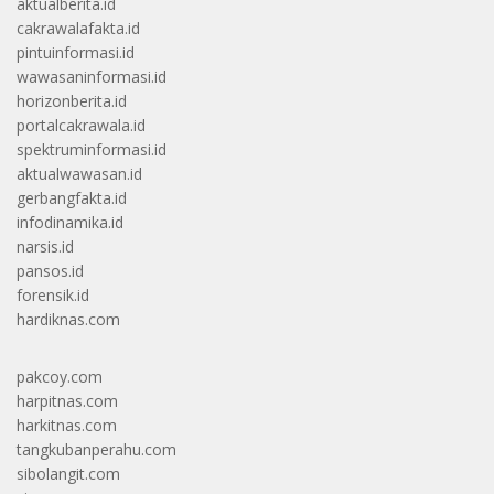
aktualberita.id
cakrawalafakta.id
pintuinformasi.id
wawasaninformasi.id
horizonberita.id
portalcakrawala.id
spektruminformasi.id
aktualwawasan.id
gerbangfakta.id
infodinamika.id
narsis.id
pansos.id
forensik.id
hardiknas.com
pakcoy.com
harpitnas.com
harkitnas.com
tangkubanperahu.com
sibolangit.com