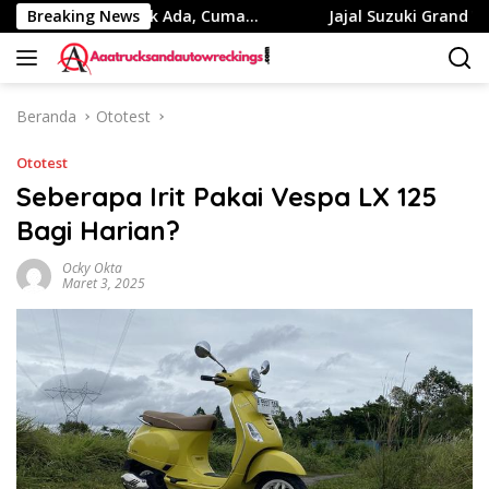
Langsung
 Masalah Nggak Ada, Cuma…
Breaking News
Jajal Suzuki Grand Vitara, 
ke
konten
Beranda
Ototest
Ototest
Seberapa Irit Pakai Vespa LX 125
Bagi Harian?
Ocky Okta
Maret 3, 2025