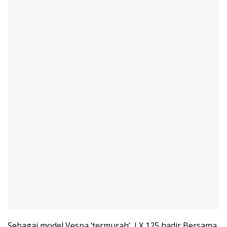
Sebagai model Vespa ‘termurah’, LX 125 hadir Bersama