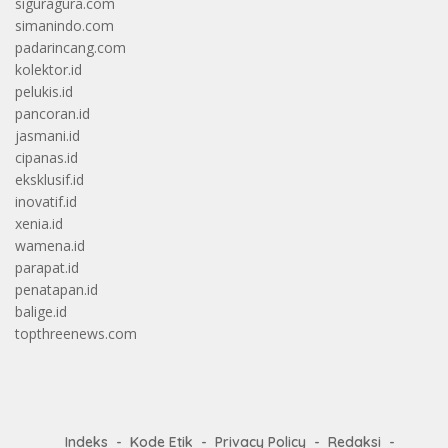
siguragura.com
simanindo.com
padarincang.com
kolektor.id
pelukis.id
pancoran.id
jasmani.id
cipanas.id
eksklusif.id
inovatif.id
xenia.id
wamena.id
parapat.id
penatapan.id
balige.id
topthreenews.com
Indeks
Kode Etik
Privacy Policy
Redaksi