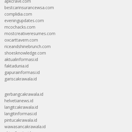
apkcrave.com
bestcarinsurancewsa.com
complidia.com
eveningupdates.com
mcochacks.com
mostcreativeresumes.com
oxcarttavern.com
riceandshinebrunch.com
shoesknowledge.com
aktualinformasi.id
faktadunia.id
gapurainformasi.id
gariscakrawala.id
gerbangcakrawala.id
helvetianews.id
langitcakrawala.id
langitinformasi.id
pintucakrawala.id
wawasancakrawala.id