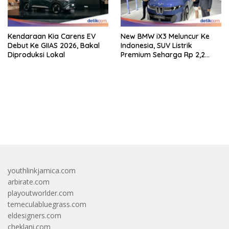
Kendaraan Kia Carens EV
New BMW iX3 Meluncur Ke
Debut Ke GIIAS 2026, Bakal
Indonesia, SUV Listrik
Diproduksi Lokal
Premium Seharga Rp 2,2
Miliar
bandar besar starlight princess1000 bagi bonus
youthlinkjamica.com
arbirate.com
playoutworlder.com
temeculabluegrass.com
eldesigners.com
cheklani.com