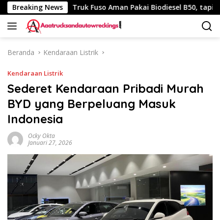
Langsung
340 Km
Breaking News
Truk Fuso Aman Pakai Biodiesel B50, tapi Ada Sar
ke
konten
Beranda
Kendaraan Listrik
Kendaraan Listrik
Sederet Kendaraan Pribadi Murah
BYD yang Berpeluang Masuk
Indonesia
Ocky Okta
Januari 27, 2026