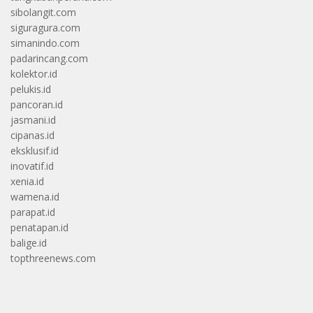
sibolangit.com
siguragura.com
simanindo.com
padarincang.com
kolektor.id
pelukis.id
pancoran.id
jasmani.id
cipanas.id
eksklusif.id
inovatif.id
xenia.id
wamena.id
parapat.id
penatapan.id
balige.id
topthreenews.com