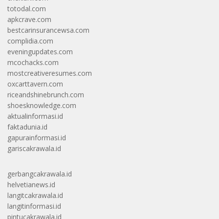
totodal.com
apkcrave.com
bestcarinsurancewsa.com
complidia.com
eveningupdates.com
mcochacks.com
mostcreativeresumes.com
oxcarttavern.com
riceandshinebrunch.com
shoesknowledge.com
aktualinformasi.id
faktadunia.id
gapurainformasi.id
gariscakrawala.id
gerbangcakrawala.id
helvetianews.id
langitcakrawala.id
langitinformasi.id
pintucakrawala.id