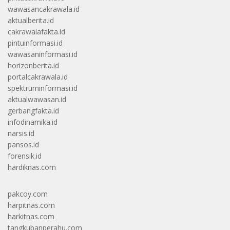
wawasancakrawala.id
aktualberita.id
cakrawalafakta.id
pintuinformasi.id
wawasaninformasi.id
horizonberita.id
portalcakrawala.id
spektruminformasi.id
aktualwawasan.id
gerbangfakta.id
infodinamika.id
narsis.id
pansos.id
forensik.id
hardiknas.com
pakcoy.com
harpitnas.com
harkitnas.com
tangkubanperahu.com