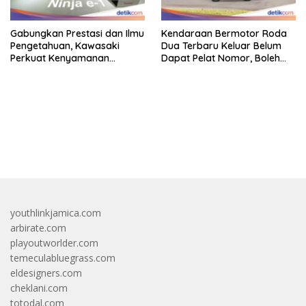
Gabungkan Prestasi dan Ilmu
Kendaraan Bermotor Roda
Pengetahuan, Kawasaki
Dua Terbaru Keluar Belum
Perkuat Kenyamanan
Dapat Pelat Nomor, Boleh
Berkendara
Dipakai Di Jalan?
bandar besar starlight princess1000 bagi bonus
youthlinkjamica.com
arbirate.com
playoutworlder.com
temeculabluegrass.com
eldesigners.com
cheklani.com
totodal.com