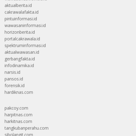
aktualberita.id
cakrawalafakta.id
pintuinformasi.id
wawasaninformasi.id
horizonberita.id
portalcakrawala.id
spektruminformasi.id
aktualwawasan.id
gerbangfakta.id
infodinamika.id
narsis.id
pansos.id
forensik.id
hardiknas.com
pakcoy.com
harpitnas.com
harkitnas.com
tangkubanperahu.com
sibolangit.com