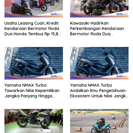
Usaha Leasing Cuan, Kredit
Kawasaki Hadirkan
Kendaraan Bermotor Roda
Perkembangan Kendaraan
Dua Honda Tembus Rp 15,8
Bermotor Roda Dua
Triliun
Berperforma Tinggi Didalam
Keahlian Modern
Yamaha NMAX Turbo
Yamaha NMAX Turbo
Tawarkan Nilai Kepemilikan
Andalkan Ilmu Pengetahuan-
Jangka Panjang Hingga
Ekosistem Untuk Nilai Jangka
Kelas 155 Cc
Panjang