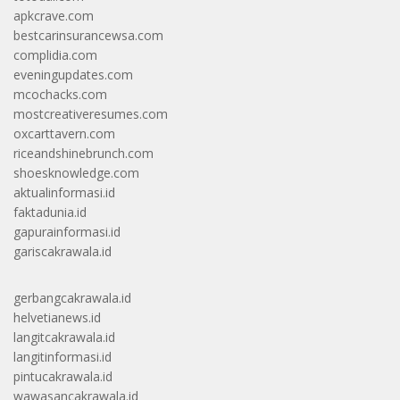
apkcrave.com
bestcarinsurancewsa.com
complidia.com
eveningupdates.com
mcochacks.com
mostcreativeresumes.com
oxcarttavern.com
riceandshinebrunch.com
shoesknowledge.com
aktualinformasi.id
faktadunia.id
gapurainformasi.id
gariscakrawala.id
gerbangcakrawala.id
helvetianews.id
langitcakrawala.id
langitinformasi.id
pintucakrawala.id
wawasancakrawala.id