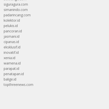
siguragura.com
simanindo.com
padarincang.com
kolektor.id
pelukis.id
pancoran.id
jasmani.id
cipanas.id
eksklusif.id
inovatif.id
xenia.id
wamena.id
parapat.id
penatapan.id
balige.id
topthreenews.com