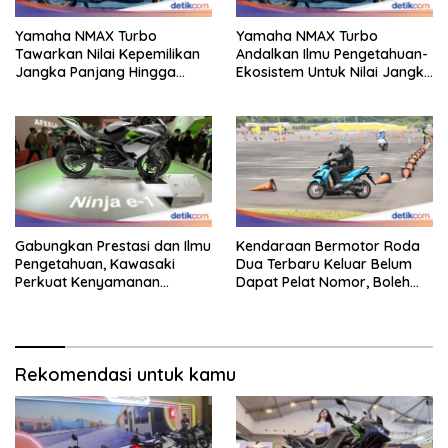
Yamaha NMAX Turbo
Yamaha NMAX Turbo
Tawarkan Nilai Kepemilikan
Andalkan Ilmu Pengetahuan-
Jangka Panjang Hingga
Ekosistem Untuk Nilai Jangka
Kelas 155 Cc
Panjang
Gabungkan Prestasi dan Ilmu
Kendaraan Bermotor Roda
Pengetahuan, Kawasaki
Dua Terbaru Keluar Belum
Perkuat Kenyamanan
Dapat Pelat Nomor, Boleh
Berkendara
Dipakai Di Jalan?
Rekomendasi untuk kamu