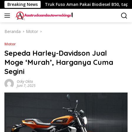
Langsung
 340 Km
Breaking News
Truk Fuso Aman Pakai Biodiesel B50, tapi Ada S
ke
konten
Beranda
Motor
Motor
Sepeda Harley-Davidson Jual
Moge ‘Murah’, Harganya Cuma
Segini
Ocky Okta
Juni 7, 2025