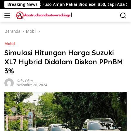
Langsung
Breaking News
Truk Fuso Aman Pakai Biodiesel B50, tapi Ada Saran Ini
ke
konten
Beranda
Mobil
Mobil
Simulasi Hitungan Harga Suzuki
XL7 Hybrid Didalam Diskon PPnBM
3%
Ocky Okta
Desember 26, 2024