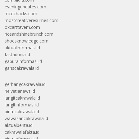
eveningupdates.com
mcochacks.com
mostcreativeresumes.com
oxcarttavern.com
riceandshinebrunch.com
shoesknowledge.com
aktualinformasi.id
faktadunia.id
gapurainformasi.id
gariscakrawala.id
gerbangcakrawala.id
helvetianews.id
langitcakrawala.id
langitinformasi.id
pintucakrawala.id
wawasancakrawala.id
aktualberita.id
cakrawalafakta.id
pintuinformasi.id