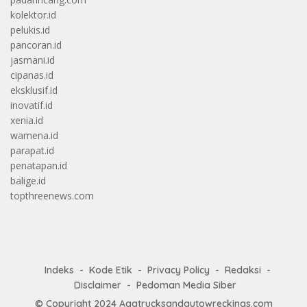
kolektor.id
pelukis.id
pancoran.id
jasmani.id
cipanas.id
eksklusif.id
inovatif.id
xenia.id
wamena.id
parapat.id
penatapan.id
balige.id
topthreenews.com
Indeks
Kode Etik
Privacy Policy
Redaksi
Disclaimer
Pedoman Media Siber
© Copyright 2024
Aaatrucksandautowreckings.com