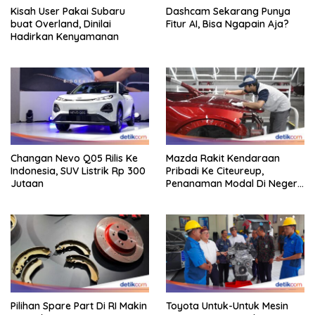
Kisah User Pakai Subaru
Dashcam Sekarang Punya
buat Overland, Dinilai
Fitur AI, Bisa Ngapain Aja?
Hadirkan Kenyamanan
Changan Nevo Q05 Rilis Ke
Mazda Rakit Kendaraan
Indonesia, SUV Listrik Rp 300
Pribadi Ke Citeureup,
Jutaan
Penanaman Modal Di Negeri
Rp 400 Miliar
Pilihan Spare Part Di RI Makin
Toyota Untuk-Untuk Mesin