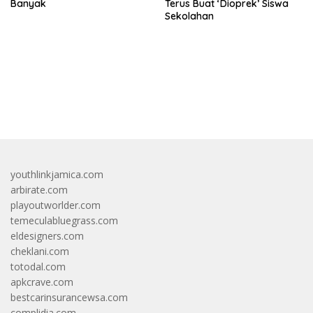
Banyak
Terus Buat ‘Dioprek’ Siswa
Sekolahan
bandar besar starlight princess1000 bagi bonus
youthlinkjamica.com
arbirate.com
playoutworlder.com
temeculabluegrass.com
eldesigners.com
cheklani.com
totodal.com
apkcrave.com
bestcarinsurancewsa.com
complidia.com