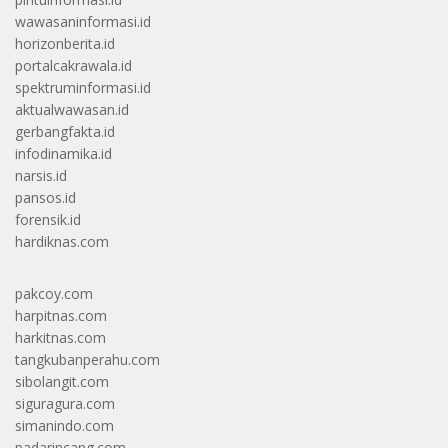
wawasaninformasi.id
horizonberita.id
portalcakrawala.id
spektruminformasi.id
aktualwawasan.id
gerbangfakta.id
infodinamika.id
narsis.id
pansos.id
forensik.id
hardiknas.com
pakcoy.com
harpitnas.com
harkitnas.com
tangkubanperahu.com
sibolangit.com
siguragura.com
simanindo.com
padarincang.com