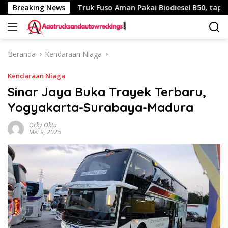
Langsung
 340 Km
Breaking News
Truk Fuso Aman Pakai Biodiesel B50, tapi Ada Sa
ke
konten
Beranda
Kendaraan Niaga
Kendaraan Niaga
Sinar Jaya Buka Trayek Terbaru,
Yogyakarta-Surabaya-Madura
Ocky Okta
Mei 9, 2025