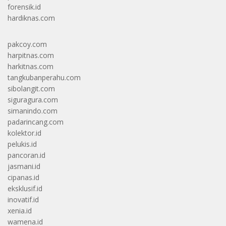
forensik.id
hardiknas.com
pakcoy.com
harpitnas.com
harkitnas.com
tangkubanperahu.com
sibolangit.com
siguragura.com
simanindo.com
padarincang.com
kolektor.id
pelukis.id
pancoran.id
jasmani.id
cipanas.id
eksklusif.id
inovatif.id
xenia.id
wamena.id