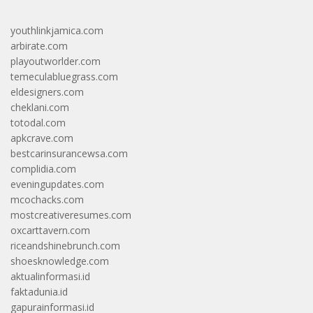
youthlinkjamica.com
arbirate.com
playoutworlder.com
temeculabluegrass.com
eldesigners.com
cheklani.com
totodal.com
apkcrave.com
bestcarinsurancewsa.com
complidia.com
eveningupdates.com
mcochacks.com
mostcreativeresumes.com
oxcarttavern.com
riceandshinebrunch.com
shoesknowledge.com
aktualinformasi.id
faktadunia.id
gapurainformasi.id