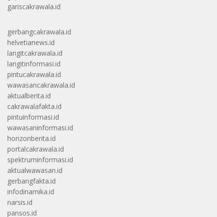
gariscakrawala.id
gerbangcakrawala.id
helvetianews.id
langitcakrawala.id
langitinformasi.id
pintucakrawala.id
wawasancakrawala.id
aktualberita.id
cakrawalafakta.id
pintuinformasi.id
wawasaninformasi.id
horizonberita.id
portalcakrawala.id
spektruminformasi.id
aktualwawasan.id
gerbangfakta.id
infodinamika.id
narsis.id
pansos.id