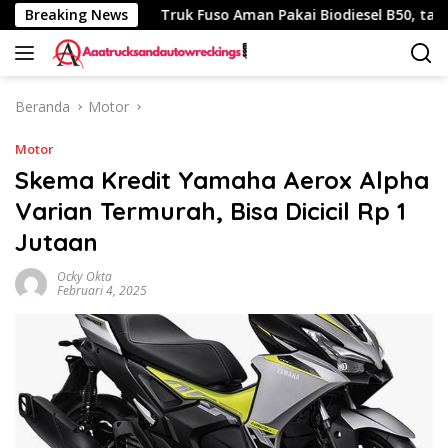
Langsung
h 340 Km
Breaking News
Truk Fuso Aman Pakai Biodiesel B50, tapi Ada 
ke
konten
Beranda
Motor
Motor
Skema Kredit Yamaha Aerox Alpha
Varian Termurah, Bisa Dicicil Rp 1
Jutaan
Ocky Okta
Februari 4, 2025