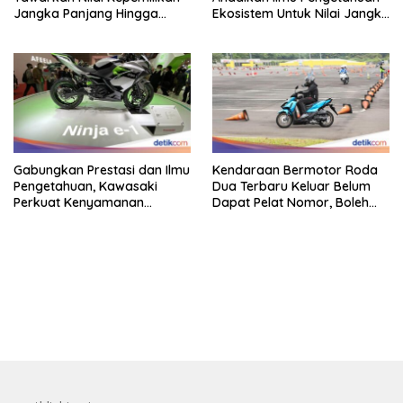
Jangka Panjang Hingga
Ekosistem Untuk Nilai Jangka
Kelas 155 Cc
Panjang
Gabungkan Prestasi dan Ilmu
Kendaraan Bermotor Roda
Pengetahuan, Kawasaki
Dua Terbaru Keluar Belum
Perkuat Kenyamanan
Dapat Pelat Nomor, Boleh
Berkendara
Dipakai Di Jalan?
bandar besar starlight princess1000 bagi bonus