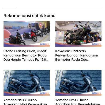
Rekomendasi untuk kamu
Usaha Leasing Cuan, Kredit
Kawasaki Hadirkan
Kendaraan Bermotor Roda
Perkembangan Kendaraan
Dua Honda Tembus Rp 15,8
Bermotor Roda Dua
Triliun
Berperforma Tinggi Didalam
Keahlian Modern
Yamaha NMAX Turbo
Yamaha NMAX Turbo
Tawarkan Nilai Kepemilikan
Andalkan Ilmu Pengetahuan-