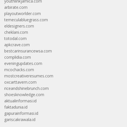
youthlinkjamica.com
arbirate.com
playoutworlder.com
temeculabluegrass.com
eldesigners.com
cheklani.com
totodal.com
apkcrave.com
bestcarinsurancewsa.com
complidia.com
eveningupdates.com
mcochacks.com
mostcreativeresumes.com
oxcarttavern.com
riceandshinebrunch.com
shoesknowledge.com
aktualinformasi.id
faktadunia.id
gapurainformasi.id
gariscakrawala.id