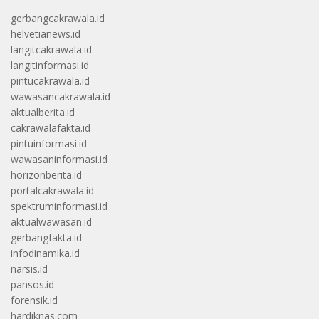
gerbangcakrawala.id
helvetianews.id
langitcakrawala.id
langitinformasi.id
pintucakrawala.id
wawasancakrawala.id
aktualberita.id
cakrawalafakta.id
pintuinformasi.id
wawasaninformasi.id
horizonberita.id
portalcakrawala.id
spektruminformasi.id
aktualwawasan.id
gerbangfakta.id
infodinamika.id
narsis.id
pansos.id
forensik.id
hardiknas.com