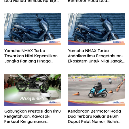
Dua Honda Tembus Rp 15,8
Bermotor Roda Dua
Triliun
Berperforma Tinggi Didalam
Keahlian Modern
Yamaha NMAX Turbo
Yamaha NMAX Turbo
Tawarkan Nilai Kepemilikan
Andalkan Ilmu Pengetahuan-
Jangka Panjang Hingga
Ekosistem Untuk Nilai Jangka
Kelas 155 Cc
Panjang
Gabungkan Prestasi dan Ilmu
Kendaraan Bermotor Roda
Pengetahuan, Kawasaki
Dua Terbaru Keluar Belum
Perkuat Kenyamanan
Dapat Pelat Nomor, Boleh
Berkendara
Dipakai Di Jalan?