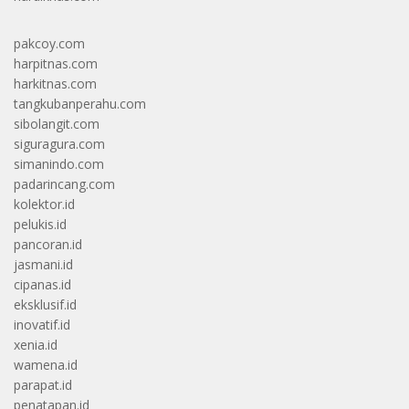
pakcoy.com
harpitnas.com
harkitnas.com
tangkubanperahu.com
sibolangit.com
siguragura.com
simanindo.com
padarincang.com
kolektor.id
pelukis.id
pancoran.id
jasmani.id
cipanas.id
eksklusif.id
inovatif.id
xenia.id
wamena.id
parapat.id
penatapan.id