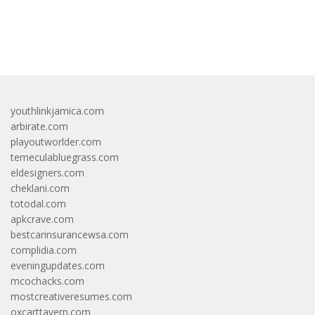
bandar besar starlight princess1000 bagi bonus
youthlinkjamica.com
arbirate.com
playoutworlder.com
temeculabluegrass.com
eldesigners.com
cheklani.com
totodal.com
apkcrave.com
bestcarinsurancewsa.com
complidia.com
eveningupdates.com
mcochacks.com
mostcreativeresumes.com
oxcarttavern.com