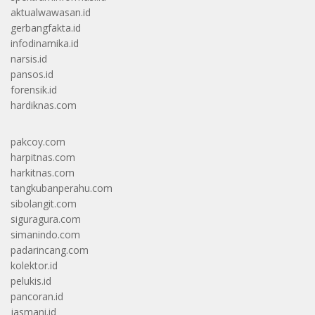
aktualwawasan.id
gerbangfakta.id
infodinamika.id
narsis.id
pansos.id
forensik.id
hardiknas.com
pakcoy.com
harpitnas.com
harkitnas.com
tangkubanperahu.com
sibolangit.com
siguragura.com
simanindo.com
padarincang.com
kolektor.id
pelukis.id
pancoran.id
jasmani.id