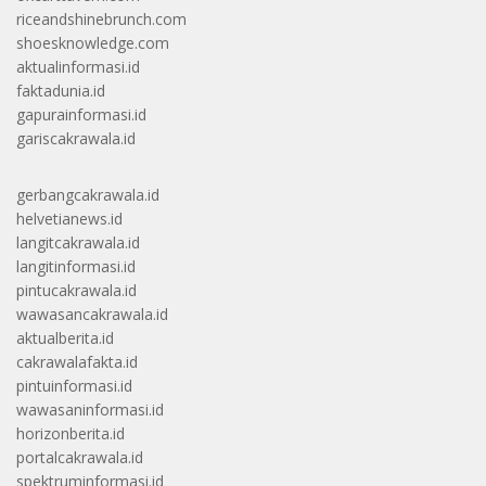
riceandshinebrunch.com
shoesknowledge.com
aktualinformasi.id
faktadunia.id
gapurainformasi.id
gariscakrawala.id
gerbangcakrawala.id
helvetianews.id
langitcakrawala.id
langitinformasi.id
pintucakrawala.id
wawasancakrawala.id
aktualberita.id
cakrawalafakta.id
pintuinformasi.id
wawasaninformasi.id
horizonberita.id
portalcakrawala.id
spektruminformasi.id