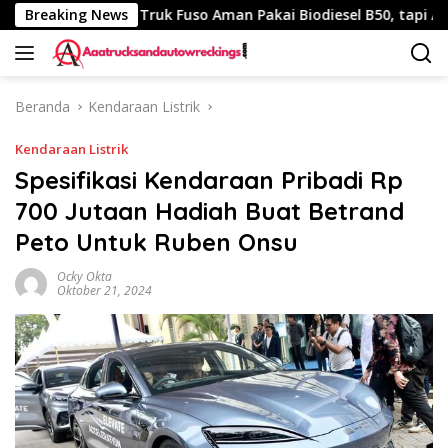
Langsung
40 Km
Breaking News
Truk Fuso Aman Pakai Biodiesel B50, tapi Ada Sara
ke
konten
Beranda
Kendaraan Listrik
Kendaraan Listrik
Spesifikasi Kendaraan Pribadi Rp
700 Jutaan Hadiah Buat Betrand
Peto Untuk Ruben Onsu
Ocky Okta
Oktober 21, 2024