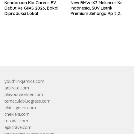
Kendaraan Kia Carens EV
New BMW iX3 Meluncur Ke
Debut Ke GIIAS 2026, Bakal
Indonesia, SUV Listrik
Diproduksi Lokal
Premium Seharga Rp 2,2
Miliar
bandar besar starlight princess1000 bagi bonus
youthlinkjamica.com
arbirate.com
playoutworlder.com
temeculabluegrass.com
eldesigners.com
cheklani.com
totodal.com
apkcrave.com
bestcarinsurancewsa.com