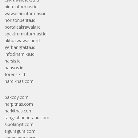
pintuinformasi.id
wawasaninformasi.id
horizonberita.id
portalcakrawala.id
spektruminformasi.id
aktualwawasan.id
gerbangfakta.id
infodinamika.id
narsis.id
pansos.id
forensik.id
hardiknas.com
pakcoy.com
harpitnas.com
harkitnas.com
tangkubanperahu.com
sibolangit.com
siguragura.com
simanindo.com