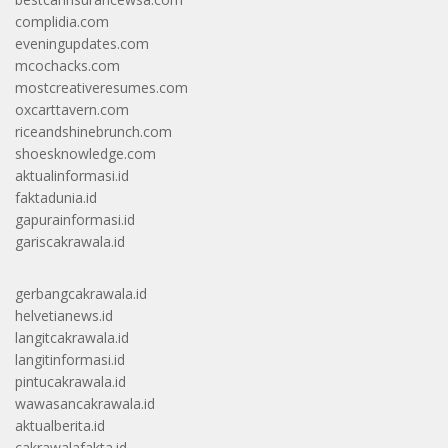
complidia.com
eveningupdates.com
mcochacks.com
mostcreativeresumes.com
oxcarttavern.com
riceandshinebrunch.com
shoesknowledge.com
aktualinformasi.id
faktadunia.id
gapurainformasi.id
gariscakrawala.id
gerbangcakrawala.id
helvetianews.id
langitcakrawala.id
langitinformasi.id
pintucakrawala.id
wawasancakrawala.id
aktualberita.id
cakrawalafakta.id