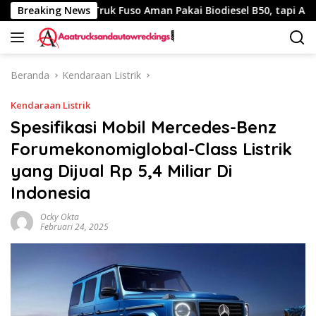
Langsung
 Km
Breaking News
Truk Fuso Aman Pakai Biodiesel B50, tapi Ada Saran 
ke
konten
Beranda
Kendaraan Listrik
Kendaraan Listrik
Spesifikasi Mobil Mercedes-Benz
Forumekonomiglobal-Class Listrik
yang Dijual Rp 5,4 Miliar Di
Indonesia
Ocky Okta
Februari 24, 2025