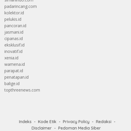
padarincang.com
kolektor.id
pelukis.id
pancoran.id
jasmani.id
cipanas.id
eksklusif.id
inovatif.id
xenia.id
wamena.id
parapat.id
penatapan.id
balige.id
topthreenews.com
Indeks
Kode Etik
Privacy Policy
Redaksi
Disclaimer
Pedoman Media Siber