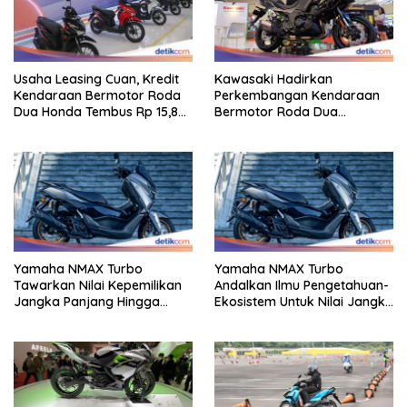
Usaha Leasing Cuan, Kredit
Kawasaki Hadirkan
Kendaraan Bermotor Roda
Perkembangan Kendaraan
Dua Honda Tembus Rp 15,8
Bermotor Roda Dua
Triliun
Berperforma Tinggi Didalam
Keahlian Modern
Yamaha NMAX Turbo
Yamaha NMAX Turbo
Tawarkan Nilai Kepemilikan
Andalkan Ilmu Pengetahuan-
Jangka Panjang Hingga
Ekosistem Untuk Nilai Jangka
Kelas 155 Cc
Panjang