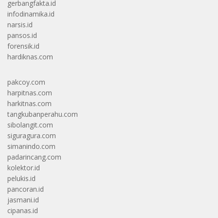
gerbangfakta.id
infodinamika.id
narsis.id
pansos.id
forensik.id
hardiknas.com
pakcoy.com
harpitnas.com
harkitnas.com
tangkubanperahu.com
sibolangit.com
siguragura.com
simanindo.com
padarincang.com
kolektor.id
pelukis.id
pancoran.id
jasmani.id
cipanas.id