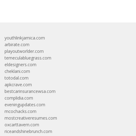
bandar besar starlight princess1000 bagi bonus
youthlinkjamica.com
arbirate.com
playoutworlder.com
temeculabluegrass.com
eldesigners.com
cheklani.com
totodal.com
apkcrave.com
bestcarinsurancewsa.com
complidia.com
eveningupdates.com
mcochacks.com
mostcreativeresumes.com
oxcarttavern.com
riceandshinebrunch.com