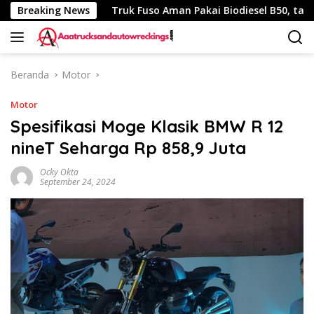
Langsung
uh 340 Km
Breaking News
Truk Fuso Aman Pakai Biodiesel B50, tapi Ada 
ke
konten
Beranda
Motor
Motor
Spesifikasi Moge Klasik BMW R 12
nineT Seharga Rp 858,9 Juta
Ocky Okta
September 24, 2024