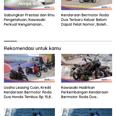
Gabungkan Prestasi dan Ilmu
Kendaraan Bermotor Roda
Pengetahuan, Kawasaki
Dua Terbaru Keluar Belum
Perkuat Kenyamanan
Dapat Pelat Nomor, Boleh
Berkendara
Dipakai Di Jalan?
Rekomendasi untuk kamu
Usaha Leasing Cuan, Kredit
Kawasaki Hadirkan
Kendaraan Bermotor Roda
Perkembangan Kendaraan
Dua Honda Tembus Rp 15,8
Bermotor Roda Dua
Triliun
Berperforma Tinggi Didalam
Keahlian Modern