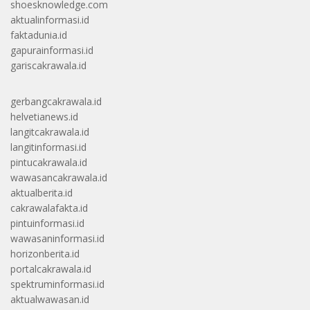
shoesknowledge.com
aktualinformasi.id
faktadunia.id
gapurainformasi.id
gariscakrawala.id
gerbangcakrawala.id
helvetianews.id
langitcakrawala.id
langitinformasi.id
pintucakrawala.id
wawasancakrawala.id
aktualberita.id
cakrawalafakta.id
pintuinformasi.id
wawasaninformasi.id
horizonberita.id
portalcakrawala.id
spektruminformasi.id
aktualwawasan.id