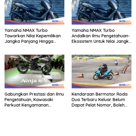
Yamaha NMAX Turbo
Yamaha NMAX Turbo
Tawarkan Nilai Kepemilikan
Andalkan Ilmu Pengetahuan-
Jangka Panjang Hingga
Ekosistem Untuk Nilai Jangka
Kelas 155 Cc
Panjang
Gabungkan Prestasi dan Ilmu
Kendaraan Bermotor Roda
Pengetahuan, Kawasaki
Dua Terbaru Keluar Belum
Perkuat Kenyamanan
Dapat Pelat Nomor, Boleh
Berkendara
Dipakai Di Jalan?