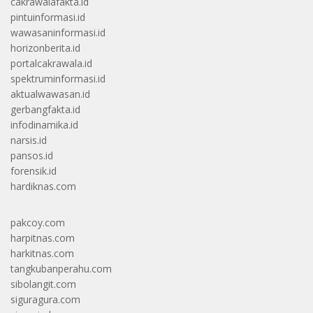
cakrawalafakta.id
pintuinformasi.id
wawasaninformasi.id
horizonberita.id
portalcakrawala.id
spektruminformasi.id
aktualwawasan.id
gerbangfakta.id
infodinamika.id
narsis.id
pansos.id
forensik.id
hardiknas.com
pakcoy.com
harpitnas.com
harkitnas.com
tangkubanperahu.com
sibolangit.com
siguragura.com