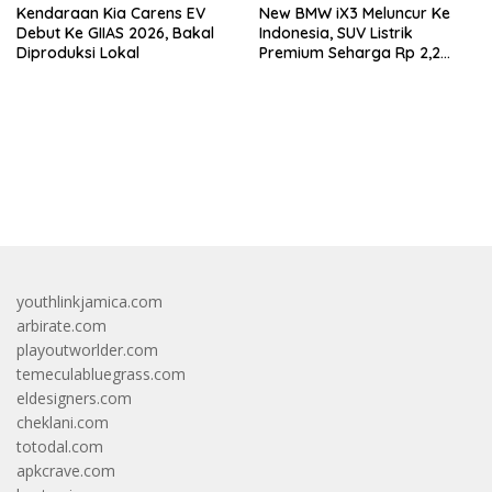
Kendaraan Kia Carens EV
New BMW iX3 Meluncur Ke
Debut Ke GIIAS 2026, Bakal
Indonesia, SUV Listrik
Diproduksi Lokal
Premium Seharga Rp 2,2
Miliar
bandar besar starlight princess1000 bagi bonus
youthlinkjamica.com
arbirate.com
playoutworlder.com
temeculabluegrass.com
eldesigners.com
cheklani.com
totodal.com
apkcrave.com