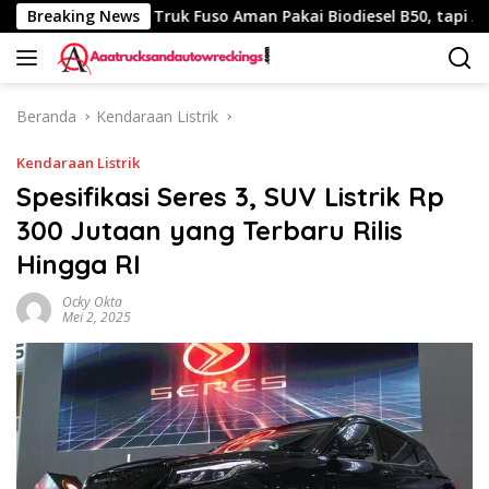
Langsung
40 Km
Breaking News
Truk Fuso Aman Pakai Biodiesel B50, tapi Ada Sara
ke
konten
Beranda
Kendaraan Listrik
Kendaraan Listrik
Spesifikasi Seres 3, SUV Listrik Rp
300 Jutaan yang Terbaru Rilis
Hingga RI
Ocky Okta
Mei 2, 2025