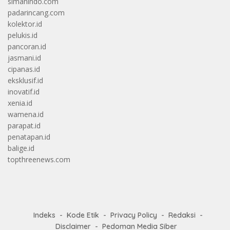
simanindo.com
padarincang.com
kolektor.id
pelukis.id
pancoran.id
jasmani.id
cipanas.id
eksklusif.id
inovatif.id
xenia.id
wamena.id
parapat.id
penatapan.id
balige.id
topthreenews.com
Indeks
Kode Etik
Privacy Policy
Redaksi
Disclaimer
Pedoman Media Siber