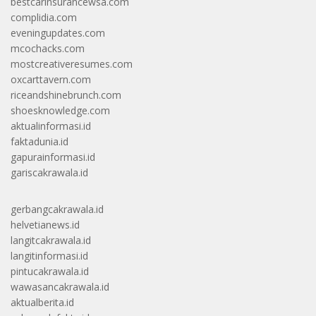
bestcarinsurancewsa.com
complidia.com
eveningupdates.com
mcochacks.com
mostcreativeresumes.com
oxcarttavern.com
riceandshinebrunch.com
shoesknowledge.com
aktualinformasi.id
faktadunia.id
gapurainformasi.id
gariscakrawala.id
gerbangcakrawala.id
helvetianews.id
langitcakrawala.id
langitinformasi.id
pintucakrawala.id
wawasancakrawala.id
aktualberita.id