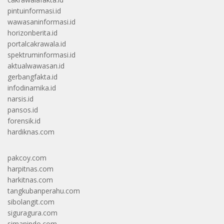
pintuinformasi.id
wawasaninformasi.id
horizonberita.id
portalcakrawala.id
spektruminformasi.id
aktualwawasan.id
gerbangfakta.id
infodinamika.id
narsis.id
pansos.id
forensik.id
hardiknas.com
pakcoy.com
harpitnas.com
harkitnas.com
tangkubanperahu.com
sibolangit.com
siguragura.com
simanindo.com