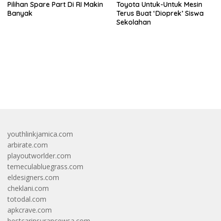
Pilihan Spare Part Di RI Makin
Toyota Untuk-Untuk Mesin
Banyak
Terus Buat ‘Dioprek’ Siswa
Sekolahan
bandar besar starlight princess1000 bagi bonus
youthlinkjamica.com
arbirate.com
playoutworlder.com
temeculabluegrass.com
eldesigners.com
cheklani.com
totodal.com
apkcrave.com
bestcarinsurancewsa.com