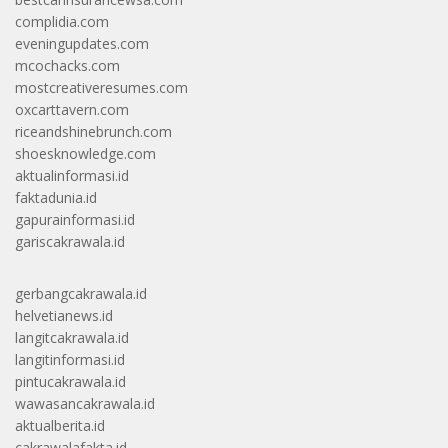
complidia.com
eveningupdates.com
mcochacks.com
mostcreativeresumes.com
oxcarttavern.com
riceandshinebrunch.com
shoesknowledge.com
aktualinformasi.id
faktadunia.id
gapurainformasi.id
gariscakrawala.id
gerbangcakrawala.id
helvetianews.id
langitcakrawala.id
langitinformasi.id
pintucakrawala.id
wawasancakrawala.id
aktualberita.id
cakrawalafakta.id