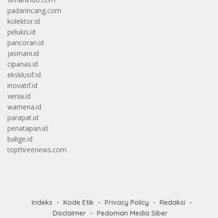
padarincang.com
kolektor.id
pelukis.id
pancoran.id
jasmani.id
cipanas.id
eksklusif.id
inovatif.id
xenia.id
wamena.id
parapat.id
penatapan.id
balige.id
topthreenews.com
Indeks
Kode Etik
Privacy Policy
Redaksi
Disclaimer
Pedoman Media Siber