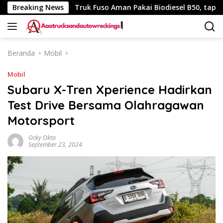
Langsung
340 Km
Breaking News
Truk Fuso Aman Pakai Biodiesel B50, tapi Ada Sar
ke
konten
Beranda
Mobil
Mobil
Subaru X-Tren Xperience Hadirkan
Test Drive Bersama Olahragawan
Motorsport
Ocky Okta
September 23, 2024