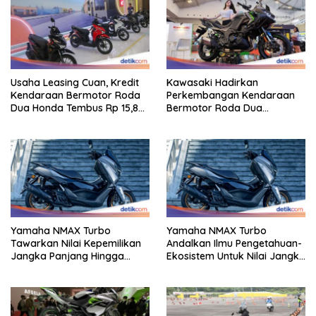
Usaha Leasing Cuan, Kredit
Kawasaki Hadirkan
Kendaraan Bermotor Roda
Perkembangan Kendaraan
Dua Honda Tembus Rp 15,8
Bermotor Roda Dua
Triliun
Berperforma Tinggi Didalam
Keahlian Modern
Yamaha NMAX Turbo
Yamaha NMAX Turbo
Tawarkan Nilai Kepemilikan
Andalkan Ilmu Pengetahuan-
Jangka Panjang Hingga
Ekosistem Untuk Nilai Jangka
Kelas 155 Cc
Panjang