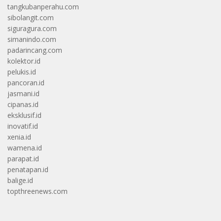
tangkubanperahu.com
sibolangit.com
siguragura.com
simanindo.com
padarincang.com
kolektor.id
pelukis.id
pancoran.id
jasmani.id
cipanas.id
eksklusif.id
inovatif.id
xenia.id
wamena.id
parapat.id
penatapan.id
balige.id
topthreenews.com