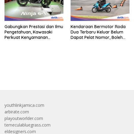
Gabungkan Prestasi dan Ilmu
Kendaraan Bermotor Roda
Pengetahuan, Kawasaki
Dua Terbaru Keluar Belum
Perkuat Kenyamanan
Dapat Pelat Nomor, Boleh
Berkendara
Dipakai Di Jalan?
bandar besar starlight princess1000 bagi bonus
youthlinkjamica.com
arbirate.com
playoutworlder.com
temeculabluegrass.com
eldesigners.com