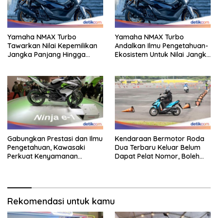
Yamaha NMAX Turbo
Yamaha NMAX Turbo
Tawarkan Nilai Kepemilikan
Andalkan Ilmu Pengetahuan-
Jangka Panjang Hingga
Ekosistem Untuk Nilai Jangka
Kelas 155 Cc
Panjang
Gabungkan Prestasi dan Ilmu
Kendaraan Bermotor Roda
Pengetahuan, Kawasaki
Dua Terbaru Keluar Belum
Perkuat Kenyamanan
Dapat Pelat Nomor, Boleh
Berkendara
Dipakai Di Jalan?
Rekomendasi untuk kamu