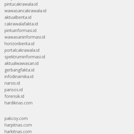
pintucakrawala.id
wawasancakrawala.id
aktualberita.id
cakrawalafakta.id
pintuinformasi.id
wawasaninformasi.id
horizonberita.id
portalcakrawala.id
spektruminformasi.id
aktualwawasan.id
gerbangfakta.id
infodinamika.id
narsis.id
pansos.id
forensik.id
hardiknas.com
pakcoy.com
harpitnas.com
harkitnas.com