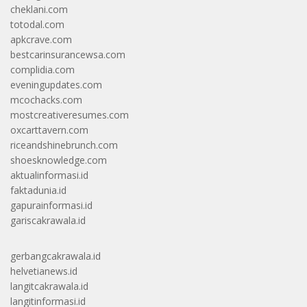
cheklani.com
totodal.com
apkcrave.com
bestcarinsurancewsa.com
complidia.com
eveningupdates.com
mcochacks.com
mostcreativeresumes.com
oxcarttavern.com
riceandshinebrunch.com
shoesknowledge.com
aktualinformasi.id
faktadunia.id
gapurainformasi.id
gariscakrawala.id
gerbangcakrawala.id
helvetianews.id
langitcakrawala.id
langitinformasi.id