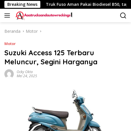
Langsung
h 340 Km
Breaking News
Truk Fuso Aman Pakai Biodiesel B50, tapi Ada S
ke
konten
Beranda
Motor
Motor
Suzuki Access 125 Terbaru
Meluncur, Segini Harganya
Ocky Okta
Mei 24, 2025