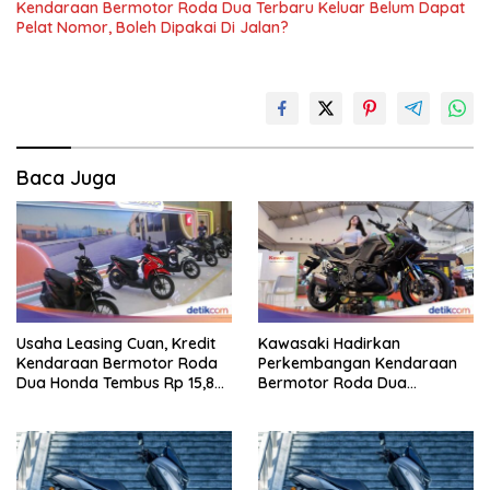
Kendaraan Bermotor Roda Dua Terbaru Keluar Belum Dapat
Pelat Nomor, Boleh Dipakai Di Jalan?
Baca Juga
Usaha Leasing Cuan, Kredit
Kawasaki Hadirkan
Kendaraan Bermotor Roda
Perkembangan Kendaraan
Dua Honda Tembus Rp 15,8
Bermotor Roda Dua
Triliun
Berperforma Tinggi Didalam
Keahlian Modern