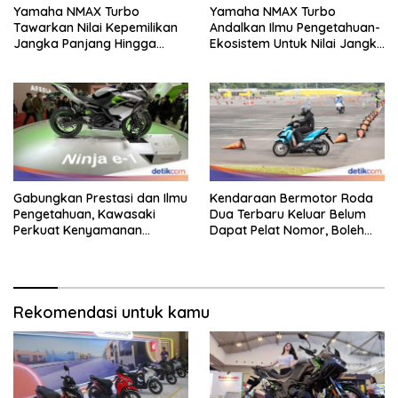
Yamaha NMAX Turbo
Yamaha NMAX Turbo
Tawarkan Nilai Kepemilikan
Andalkan Ilmu Pengetahuan-
Jangka Panjang Hingga
Ekosistem Untuk Nilai Jangka
Kelas 155 Cc
Panjang
Gabungkan Prestasi dan Ilmu
Kendaraan Bermotor Roda
Pengetahuan, Kawasaki
Dua Terbaru Keluar Belum
Perkuat Kenyamanan
Dapat Pelat Nomor, Boleh
Berkendara
Dipakai Di Jalan?
Rekomendasi untuk kamu