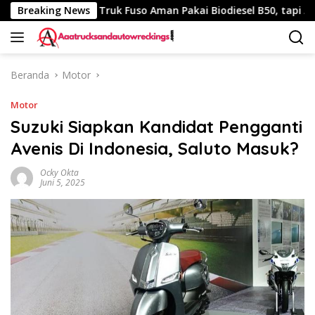
Langsung
40 Km
Breaking News
Truk Fuso Aman Pakai Biodiesel B50, tapi Ada Sara
ke
konten
Beranda
Motor
Motor
Suzuki Siapkan Kandidat Pengganti
Avenis Di Indonesia, Saluto Masuk?
Ocky Okta
Juni 5, 2025