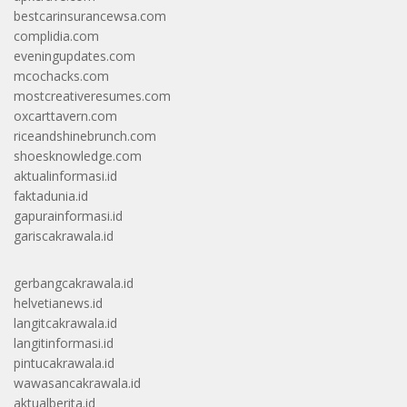
bestcarinsurancewsa.com
complidia.com
eveningupdates.com
mcochacks.com
mostcreativeresumes.com
oxcarttavern.com
riceandshinebrunch.com
shoesknowledge.com
aktualinformasi.id
faktadunia.id
gapurainformasi.id
gariscakrawala.id
gerbangcakrawala.id
helvetianews.id
langitcakrawala.id
langitinformasi.id
pintucakrawala.id
wawasancakrawala.id
aktualberita.id