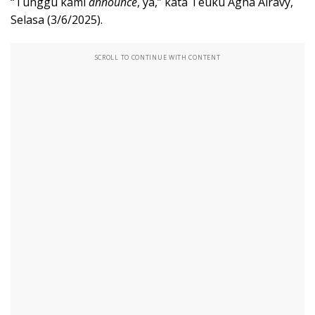
“Tunggu kami
announce
, ya,” kata Teuku Agha Alravy,
Selasa (3/6/2025).
SCROLL TO CONTINUE WITH CONTENT