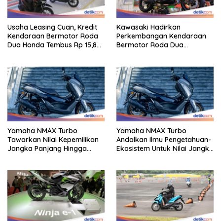
Usaha Leasing Cuan, Kredit
Kawasaki Hadirkan
Kendaraan Bermotor Roda
Perkembangan Kendaraan
Dua Honda Tembus Rp 15,8
Bermotor Roda Dua
Triliun
Berperforma Tinggi Didalam
Keahlian Modern
Yamaha NMAX Turbo
Yamaha NMAX Turbo
Tawarkan Nilai Kepemilikan
Andalkan Ilmu Pengetahuan-
Jangka Panjang Hingga
Ekosistem Untuk Nilai Jangka
Kelas 155 Cc
Panjang