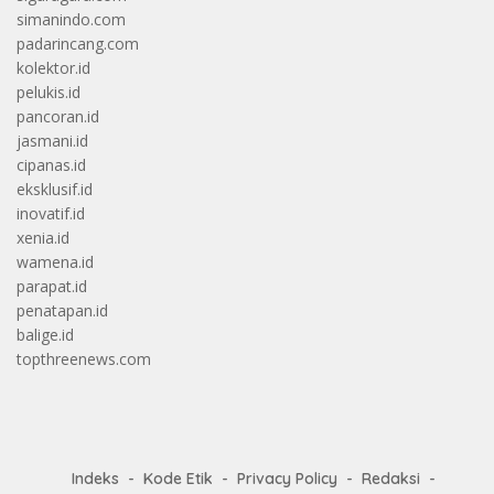
simanindo.com
padarincang.com
kolektor.id
pelukis.id
pancoran.id
jasmani.id
cipanas.id
eksklusif.id
inovatif.id
xenia.id
wamena.id
parapat.id
penatapan.id
balige.id
topthreenews.com
Indeks
Kode Etik
Privacy Policy
Redaksi