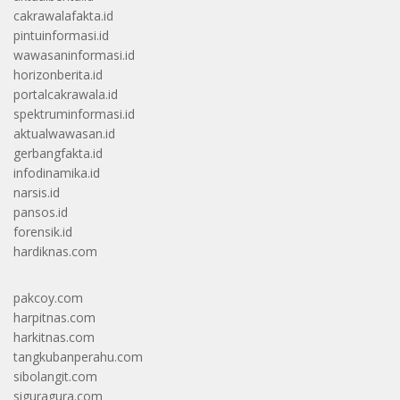
cakrawalafakta.id
pintuinformasi.id
wawasaninformasi.id
horizonberita.id
portalcakrawala.id
spektruminformasi.id
aktualwawasan.id
gerbangfakta.id
infodinamika.id
narsis.id
pansos.id
forensik.id
hardiknas.com
pakcoy.com
harpitnas.com
harkitnas.com
tangkubanperahu.com
sibolangit.com
siguragura.com