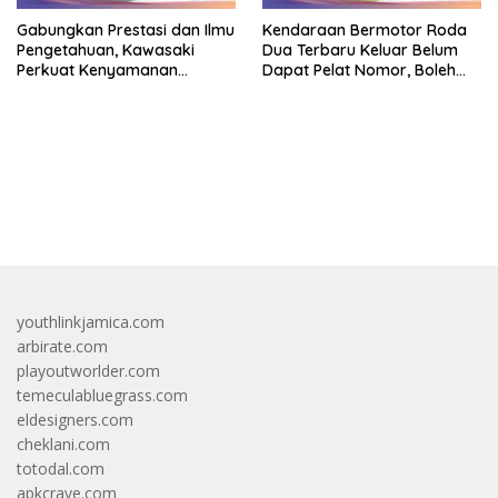
Gabungkan Prestasi dan Ilmu
Kendaraan Bermotor Roda
Pengetahuan, Kawasaki
Dua Terbaru Keluar Belum
Perkuat Kenyamanan
Dapat Pelat Nomor, Boleh
Berkendara
Dipakai Di Jalan?
bandar besar starlight princess1000 bagi bonus
youthlinkjamica.com
arbirate.com
playoutworlder.com
temeculabluegrass.com
eldesigners.com
cheklani.com
totodal.com
apkcrave.com