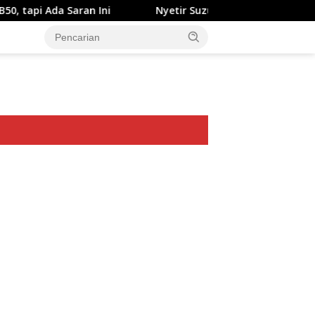
Saran Ini
Nyetir Suzuki XL7 Facelift Kini Lebih Damai
ar besar starlight princess1000 bagi bonus