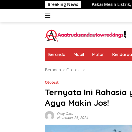
Langsung
umumkan: Rp 438 Juta
Breaking News
Pakai Mesin Listrik, Jarak Temp
ke
konten
Beranda
Mobil
Motor
Kendaraan
Beranda
Ototest
Ototest
Ternyata Ini Rahasia
Agya Makin Jos!
Ocky Okta
November 26, 2024