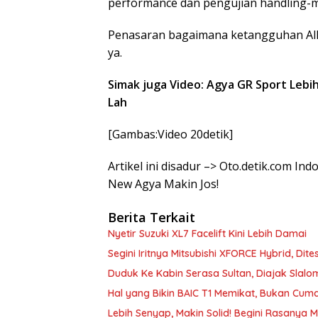
performance dan pengujian handling-m
Penasaran bagaimana ketangguhan All 
ya.
Simak juga Video: Agya GR Sport Lebi
Lah
[Gambas:Video 20detik]
Artikel ini disadur –> Oto.detik.com In
New Agya Makin Jos!
Berita Terkait
Nyetir Suzuki XL7 Facelift Kini Lebih Damai
Segini Iritnya Mitsubishi XFORCE Hybrid, Di
Duduk Ke Kabin Serasa Sultan, Diajak Slalom
Hal yang Bikin BAIC T1 Memikat, Bukan Cu
Lebih Senyap, Makin Solid! Begini Rasanya M