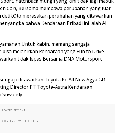
Sport, hatchback mungil yang kini tidak lagi masuk
een Car), Bersama membawa perubahan yang luar
an detikOto merasakan perubahan yang ditawarkan
 menyangka bahwa Kendaraan Pribadi ini ialah All
enyamanan Untuk kabin, memang sengaja
r bisa melahirkan kendaraan yang Fun to Drive.
awarkan tidak lepas Bersama DNA Motorsport
sengaja ditawarkan Toyota Ke All New Agya GR
ting Director PT Toyota-Astra Kendaraan
i Suwandy.
ADVERTISEMENT
TO CONTINUE WITH CONTENT