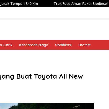
uh 340 Km
Truk Fuso Aman Pakai Biodiesel B50, tapi Ada 
 Listrik
Kendaraan Niaga
Modifikasi
Ototest
band
 yang Buat Toyota All New