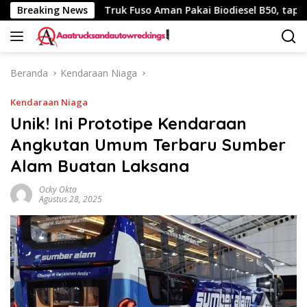
Langsung
h 340 Km
Breaking News
Truk Fuso Aman Pakai Biodiesel B50, tapi Ada 
ke
konten
Beranda
Kendaraan Niaga
Kendaraan Niaga
Unik! Ini Prototipe Kendaraan
Angkutan Umum Terbaru Sumber
Alam Buatan Laksana
Ocky Okta
Agustus 28, 2025