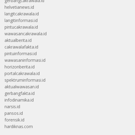
gerbangcakrawala.id
helvetianews.id
langitcakrawala.id
langitinformasi.id
pintucakrawala.id
wawasancakrawala.id
aktualberita.id
cakrawalafakta.id
pintuinformasi.id
wawasaninformasi.id
horizonberita.id
portalcakrawala.id
spektruminformasi.id
aktualwawasan.id
gerbangfakta.id
infodinamika.id
narsis.id
pansos.id
forensik.id
hardiknas.com