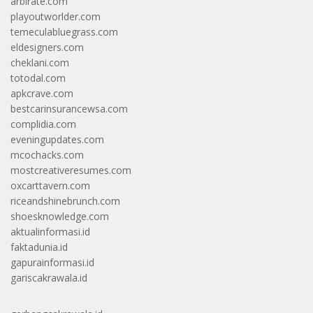
arbirate.com
playoutworlder.com
temeculabluegrass.com
eldesigners.com
cheklani.com
totodal.com
apkcrave.com
bestcarinsurancewsa.com
complidia.com
eveningupdates.com
mcochacks.com
mostcreativeresumes.com
oxcarttavern.com
riceandshinebrunch.com
shoesknowledge.com
aktualinformasi.id
faktadunia.id
gapurainformasi.id
gariscakrawala.id