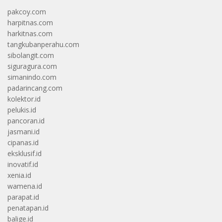
pakcoy.com
harpitnas.com
harkitnas.com
tangkubanperahu.com
sibolangit.com
siguragura.com
simanindo.com
padarincang.com
kolektor.id
pelukis.id
pancoran.id
jasmani.id
cipanas.id
eksklusif.id
inovatif.id
xenia.id
wamena.id
parapat.id
penatapan.id
balige.id