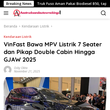
Langsung
 340 Km
Breaking News
Truk Fuso Aman Pakai Biodiesel B50, tapi Ada Sa
ke
konten
Beranda
Kendaraan Listrik
Kendaraan Listrik
VinFast Bawa MPV Listrik 7 Seater
dan Pikap Double Cabin Hingga
GJAW 2025
Ocky Okta
November 21, 2025