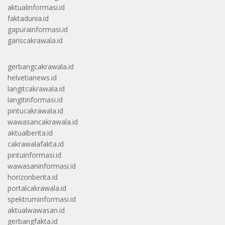
aktualinformasi.id
faktadunia.id
gapurainformasi.id
gariscakrawala.id
gerbangcakrawala.id
helvetianews.id
langitcakrawala.id
langitinformasi.id
pintucakrawala.id
wawasancakrawala.id
aktualberita.id
cakrawalafakta.id
pintuinformasi.id
wawasaninformasi.id
horizonberita.id
portalcakrawala.id
spektruminformasi.id
aktualwawasan.id
gerbangfakta.id