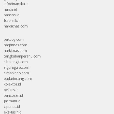
infodinamika.id
narsis.id
pansos.id
forensik.id
hardiknas.com
pakcoy.com
harpitnas.com
harkitnas.com
tangkubanperahu.com
sibolangit.com
siguragura.com
simanindo.com
padarincang.com
kolektor.id
pelukis.id
pancoran.id
jasmani.id
cipanas.id
eksklusif.id