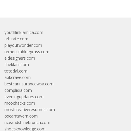
youthlinkjamica.com
arbirate.com
playoutworlder.com
temeculabluegrass.com
eldesigners.com
cheklani.com
totodal.com
apkcrave.com
bestcarinsurancewsa.com
complidia.com
eveningupdates.com
mcochacks.com
mostcreativeresumes.com
oxcarttavern.com
riceandshinebrunch.com
shoesknowledge.com