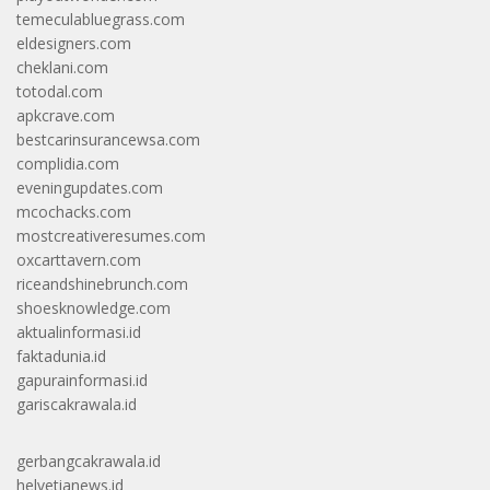
temeculabluegrass.com
eldesigners.com
cheklani.com
totodal.com
apkcrave.com
bestcarinsurancewsa.com
complidia.com
eveningupdates.com
mcochacks.com
mostcreativeresumes.com
oxcarttavern.com
riceandshinebrunch.com
shoesknowledge.com
aktualinformasi.id
faktadunia.id
gapurainformasi.id
gariscakrawala.id
gerbangcakrawala.id
helvetianews.id