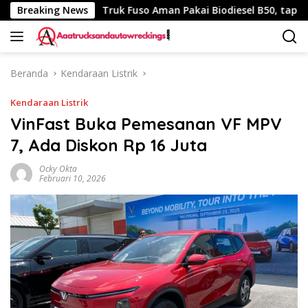
Langsung
340 Km
Breaking News
Truk Fuso Aman Pakai Biodiesel B50, tapi Ada Sar
ke
konten
Beranda
Kendaraan Listrik
Kendaraan Listrik
VinFast Buka Pemesanan VF MPV
7, Ada Diskon Rp 16 Juta
Ocky Okta
Februari 10, 2026