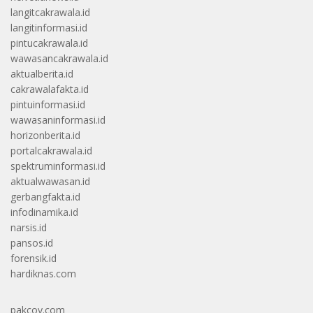
langitcakrawala.id
langitinformasi.id
pintucakrawala.id
wawasancakrawala.id
aktualberita.id
cakrawalafakta.id
pintuinformasi.id
wawasaninformasi.id
horizonberita.id
portalcakrawala.id
spektruminformasi.id
aktualwawasan.id
gerbangfakta.id
infodinamika.id
narsis.id
pansos.id
forensik.id
hardiknas.com
pakcoy.com