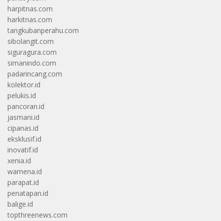
harpitnas.com
harkitnas.com
tangkubanperahu.com
sibolangit.com
siguragura.com
simanindo.com
padarincang.com
kolektor.id
pelukis.id
pancoran.id
jasmani.id
cipanas.id
eksklusif.id
inovatif.id
xenia.id
wamena.id
parapat.id
penatapan.id
balige.id
topthreenews.com