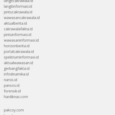
langitcakrawala.id
langitinformasi.id
pintucakrawala.id
wawasancakrawala.id
aktualberita.id
cakrawalafakta.id
pintuinformasi.id
wawasaninformasi.id
horizonberita.id
portalcakrawala.id
spektruminformasi.id
aktualwawasan.id
gerbangfakta.id
infodinamika.id
narsis.id
pansos.id
forensik.id
hardiknas.com
pakcoy.com