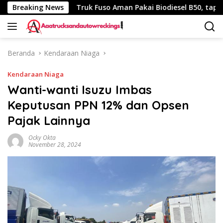
Langsung
 340 Km
Breaking News
Truk Fuso Aman Pakai Biodiesel B50, tapi Ada Sa
ke
konten
Beranda
Kendaraan Niaga
Kendaraan Niaga
Wanti-wanti Isuzu Imbas
Keputusan PPN 12% dan Opsen
Pajak Lainnya
Ocky Okta
November 28, 2024