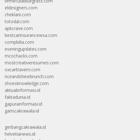
temeculabluegrass.com
eldesigners.com
cheklani.com
totodal.com
apkcrave.com
bestcarinsurancewsa.com
complidia.com
eveningupdates.com
mcochacks.com
mostcreativeresumes.com
oxcarttavern.com
riceandshinebrunch.com
shoesknowledge.com
aktualinformasi.id
faktadunia.id
gapurainformasi.id
gariscakrawala.id
gerbangcakrawala.id
helvetianews.id