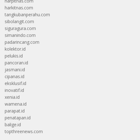
harpitnas.com
harkitnas.com
tangkubanperahu.com
sibolangit.com
siguragura.com
simanindo.com
padarincang.com
kolektor.id
pelukis.id
pancoran.id
jasmani.id
cipanas.id
eksklusif.id
inovatif.id
xenia.id
wamena.id
parapat.id
penatapan.id
balige.id
topthreenews.com