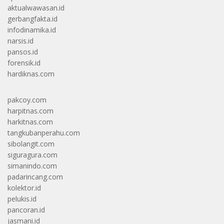
aktualwawasan.id
gerbangfakta.id
infodinamika.id
narsis.id
pansos.id
forensik.id
hardiknas.com
pakcoy.com
harpitnas.com
harkitnas.com
tangkubanperahu.com
sibolangit.com
siguragura.com
simanindo.com
padarincang.com
kolektor.id
pelukis.id
pancoran.id
jasmani.id