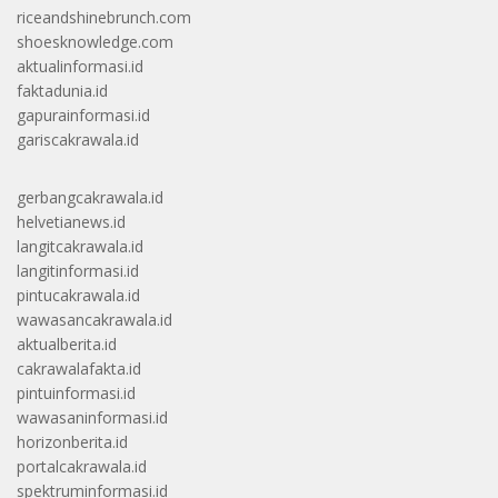
riceandshinebrunch.com
shoesknowledge.com
aktualinformasi.id
faktadunia.id
gapurainformasi.id
gariscakrawala.id
gerbangcakrawala.id
helvetianews.id
langitcakrawala.id
langitinformasi.id
pintucakrawala.id
wawasancakrawala.id
aktualberita.id
cakrawalafakta.id
pintuinformasi.id
wawasaninformasi.id
horizonberita.id
portalcakrawala.id
spektruminformasi.id