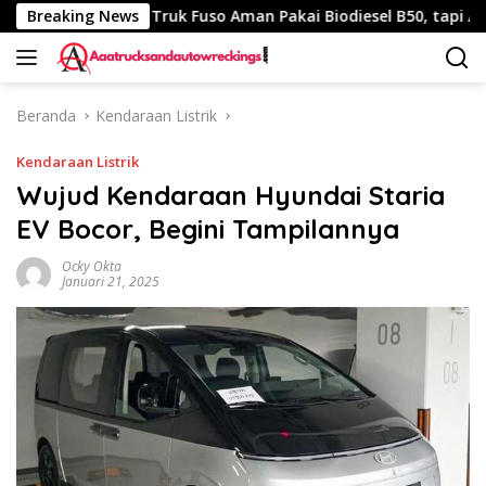
Langsung
0 Km
Breaking News
Truk Fuso Aman Pakai Biodiesel B50, tapi Ada Sara
ke
konten
Beranda
Kendaraan Listrik
Kendaraan Listrik
Wujud Kendaraan Hyundai Staria
EV Bocor, Begini Tampilannya
Ocky Okta
Januari 21, 2025