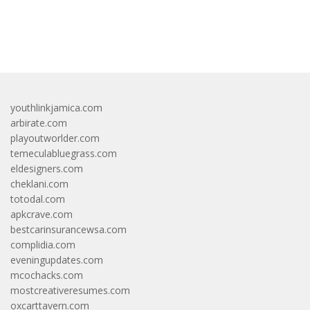
bandar besar starlight princess1000 bagi bonus
youthlinkjamica.com
arbirate.com
playoutworlder.com
temeculabluegrass.com
eldesigners.com
cheklani.com
totodal.com
apkcrave.com
bestcarinsurancewsa.com
complidia.com
eveningupdates.com
mcochacks.com
mostcreativeresumes.com
oxcarttavern.com